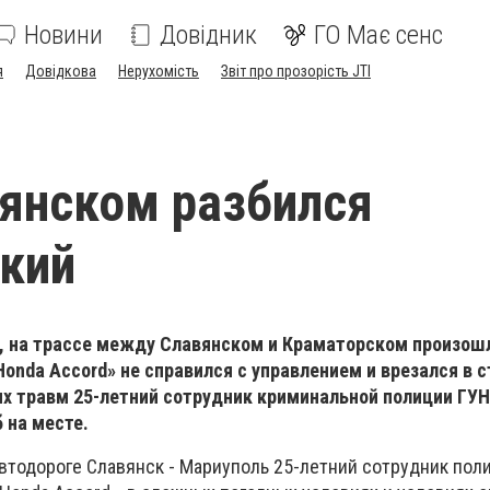
Новини
Довідник
ГО Має сенс
я
Довідкова
Нерухомість
Звіт про прозорість JTI
янском разбился
кий
я, на трассе между Славянском и Краматорском произош
onda Accord» не справился с управлением и врезался в с
ых травм 25-летний сотрудник криминальной полиции ГУН
 на месте.
автодороге Славянск - Мариуполь 25-летний сотрудник поли