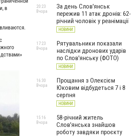
ограниченной
За день Слов'янськ
20:23
, в
Вчора
пережив 11 атак дронів: 62-
річний чоловік у реанімації
авливаются.
НОВИНИ
с
Рятувальники показали
17:23
ожного
Вчора
наслідки дронових ударів
едствами»
по Слов'янську (ФОТО)
НОВИНИ
Прощання з Олексієм
16:30
Вчора
Юковим відбудеться 7 і 8
серпня
НОВИНИ
58-річний житель
15:16
Вчора
Слов'янська знайшов
роботу завдяки проєкту