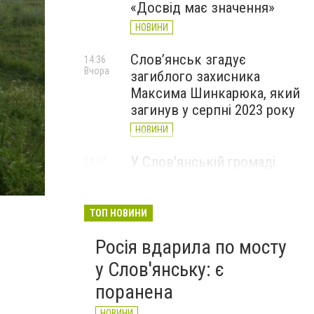
«Досвід має значення»
НОВИНИ
Слов’янськ згадує
14:36
Вчора
загиблого захисника
Максима Шинкарюка, який
загинув у серпні 2023 року
НОВИНИ
У Слов'янській громаді
13:07
Вчора
організували підвіз води:
дтпп1
опубліковано графіки
ТОП НОВИНИ
НОВИНИ
Росія вдарила по мосту
у Слов'янську: є
поранена
НОВИНИ