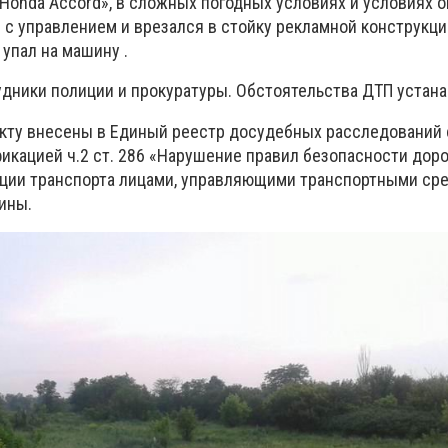
Honda Accord», в сложных погодных условиях и условиях 
с управлением и врезался в стойку рекламной конструкции
 упал на машину .
удники полиции и прокуратуры. Обстоятельства ДТП устан
кту внесены в Единый реестр досудебных расследований 
икацией ч.2 ст. 286 «Нарушение правил безопасности дор
ции транспорта лицами, управляющими транспортными ср
ины.