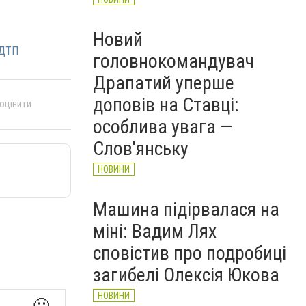
Новий
 ДТП
головнокомандувач
Драпатий уперше
доповів на Ставці:
 оцінити
особлива увага —
Слов'янську
НОВИНИ
Машина підірвалася на
міні: Вадим Лях
сповістив про подробиці
загибелі Олексія Юкова
НОВИНИ
🙂