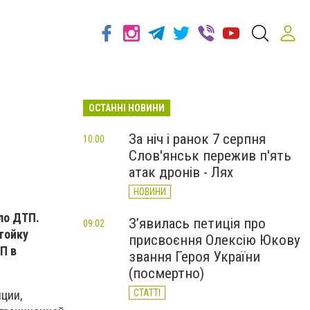
ОСТАННІ НОВИНИ
За ніч і ранок 7 серпня
10:00
Слов'янськ пережив п'ять
атак дронів - Лях
НОВИНИ
ло ДТП.
З’явилась петиція про
09:02
тойку
присвоєння Олексію Юкову
П в
звання Героя України
(посмертно)
СТАТТІ
ции,