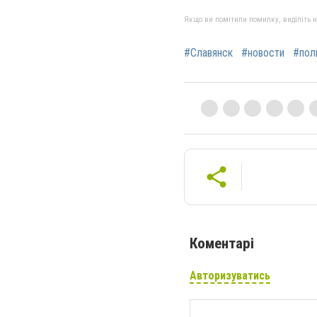
Якщо ви помітили помилку, виділіть нео
#Славянск
#новости
#пол
Коментарі
Авторизуватись