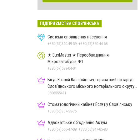
ПІДПРИЄМСТВА СЛОВ'ЯНСЬКА
Система сповіщення населення
+380(67)340-49-59, +380(67)350-44-68
★ BusMaster ★ Переобладнання
Мікроавтобусів №1
+380(67)599-04-04
Бігун Віталій Валерійович - приватний нотаріус
Слов'янського міського нотаріального округу
Дон.обл.
0506555431
Стоматологічний кабінет Естет у Слов'янську
+380(66)307-55-75
Адвокатське об'єднання Актум
+380(67)566-47-09, +380(50)347-05-80