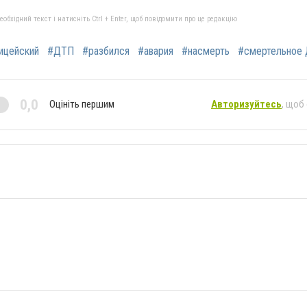
бхідний текст і натисніть Ctrl + Enter, щоб повідомити про це редакцію
ицейский
#ДТП
#разбился
#авария
#насмерть
#смертельное
0,0
Оцініть першим
Авторизуйтесь
, щоб