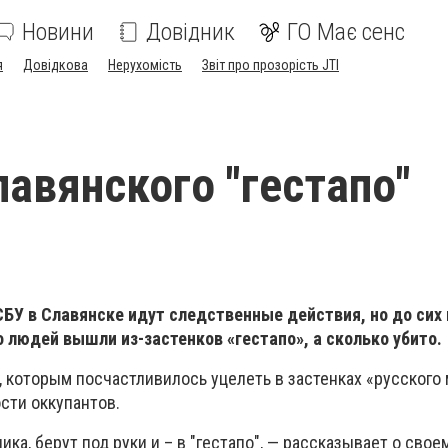
Новини
Довідник
ГО Має сенс
я
Довідкова
Нерухомість
Звіт про прозорість JTI
авянского "гестапо"
СБУ в Славянске идут следственные действия, но до сих 
 людей вышли из-застенков «гестапо», а сколько убито.
 которым посчастливилось уцелеть в застенках «русского 
сти оккупантов.
ка, берут под руки и – в "гестапо", — рассказывает о свое