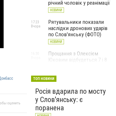
річний чоловік у реанімації
НОВИНИ
Рятувальники показали
17:23
Вчора
наслідки дронових ударів
по Слов'янську (ФОТО)
НОВИНИ
Прощання з Олексієм
16:30
Вчора
Юковим відбудеться 7 і 8
серпня
НОВИНИ
Донбасс
ТОП НОВИНИ
Росія вдарила по мосту
у Слов'янську: є
тобы оценить
поранена
НОВИНИ