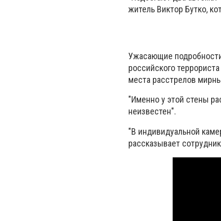
житель Виктор Бутко, ко
Ужасающие подробности 
российского террориста 
места расстрелов мирны
"Именно у этой стены ра
неизвестен".
"В индивидуальной каме
рассказывает сотрудник