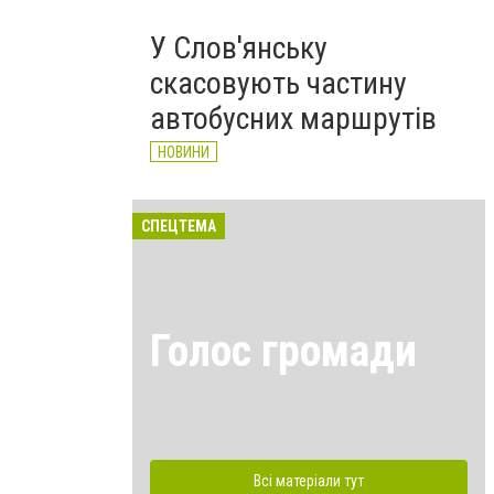
У Слов'янську
скасовують частину
автобусних маршрутів
НОВИНИ
СПЕЦТЕМА
Голос громади
Всі матеріали тут