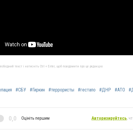
бхідний текст і натисніть Ctrl + Enter, щоб повідомити про це редакцію
упация
#СБУ
#Гиркин
#террористы
#гестапо
#ДНР
#АТО
#
0,0
Оцініть першим
Авторизируйтесь
, ч