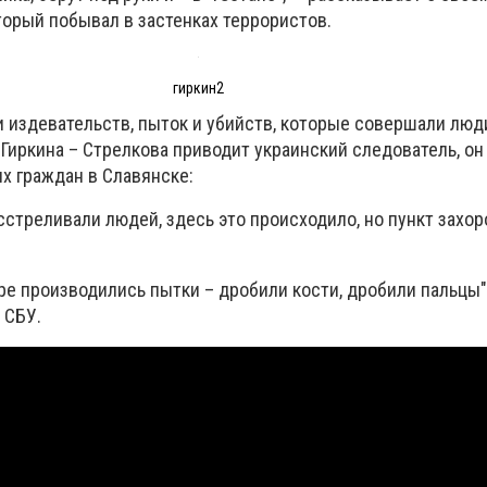
торый побывал в застенках террористов.
гиркин2
издевательств, пыток и убийств, которые совершали люд
Гиркина – Стрелкова приводит украинский следователь, он
х граждан в Славянске:
сстреливали людей, здесь это происходило, но пункт захо
ре производились пытки – дробили кости, дробили пальцы"
 СБУ.