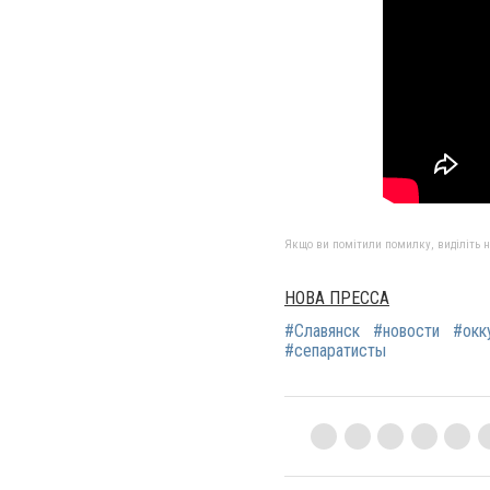
Якщо ви помітили помилку, виділіть нео
НОВА ПРЕССА
#Славянск
#новости
#окк
#сепаратисты