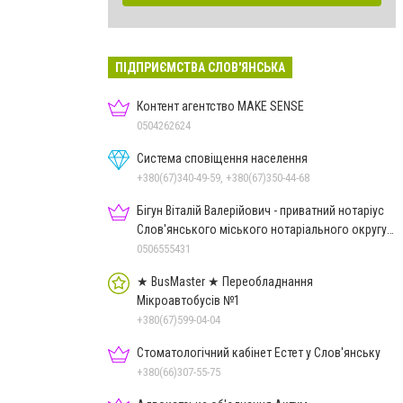
ПІДПРИЄМСТВА СЛОВ'ЯНСЬКА
Контент агентство MAKE SENSE
0504262624
Система сповіщення населення
+380(67)340-49-59, +380(67)350-44-68
Бігун Віталій Валерійович - приватний нотаріус
Слов'янського міського нотаріального округу
Дон.обл.
0506555431
★ BusMaster ★ Переобладнання
Мікроавтобусів №1
+380(67)599-04-04
Стоматологічний кабінет Естет у Слов'янську
+380(66)307-55-75