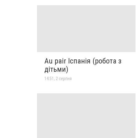
Au pair Іспанія (робота з
дітьми)
14:51, 2 серпня