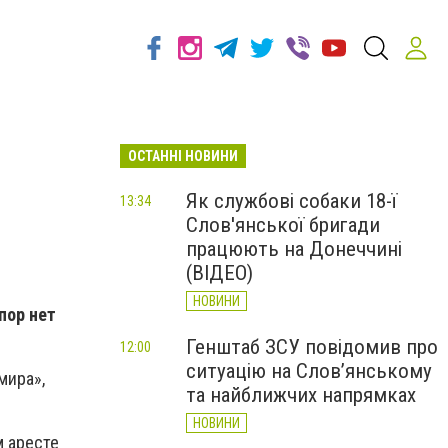
ОСТАННІ НОВИНИ
Як службові собаки 18-ї
13:34
Слов'янської бригади
працюють на Донеччині
(ВІДЕО)
НОВИНИ
пор нет
Генштаб ЗСУ повідомив про
12:00
ситуацію на Слов’янському
мира»,
та найближчих напрямках
НОВИНИ
м аресте