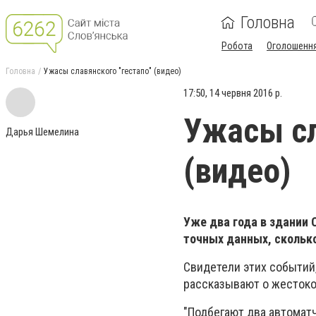
Головна
Робота
Оголошенн
Головна
Ужасы славянского "гестапо" (видео)
17:50, 14 червня 2016 р.
Ужасы сл
Дарья Шемелина
(видео)
Уже два года в здании 
точных данных, сколько
Свидетели этих событий,
рассказывают о жестоко
"Подбегают два автоматчи