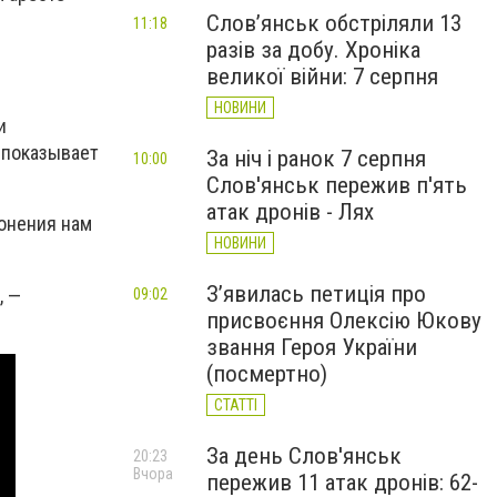
Слов’янськ обстріляли 13
11:18
разів за добу. Хроніка
великої війни: 7 серпня
НОВИНИ
и
 показывает
За ніч і ранок 7 серпня
10:00
Слов'янськ пережив п'ять
атак дронів - Лях
ронения нам
НОВИНИ
З’явилась петиція про
, —
09:02
присвоєння Олексію Юкову
звання Героя України
(посмертно)
СТАТТІ
За день Слов'янськ
20:23
Вчора
пережив 11 атак дронів: 62-