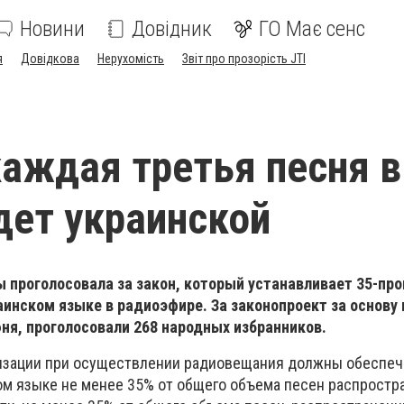
Новини
Довідник
ГО Має сенс
я
Довідкова
Нерухомість
Звіт про прозорість JTI
аждая третья песня в
дет украинской
ы проголосовала за закон, который устанавливает 35-пр
аинском языке в радиоэфире. За законопроект за основу 
ня, проголосовали 268 народных избранников.
изации при осуществлении радиовещания должны обеспеч
ом языке не менее 35% от общего объема песен распростр