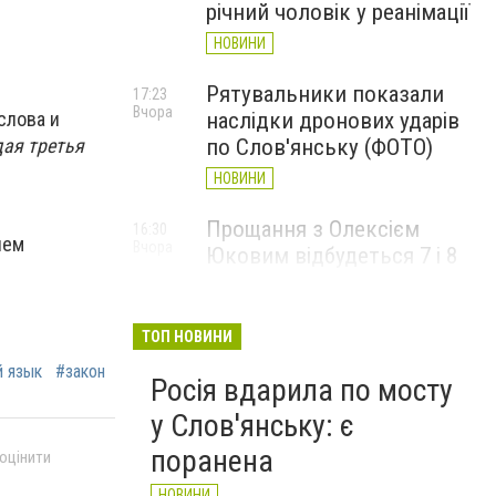
річний чоловік у реанімації
НОВИНИ
Рятувальники показали
17:23
Вчора
наслідки дронових ударів
слова и
по Слов'янську (ФОТО)
дая третья
НОВИНИ
Прощання з Олексієм
16:30
ием
Вчора
Юковим відбудеться 7 і 8
серпня
НОВИНИ
ТОП НОВИНИ
й язык
#закон
Росія вдарила по мосту
у Слов'янську: є
поранена
 оцінити
НОВИНИ