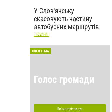
У Слов'янську
скасовують частину
автобусних маршрутів
НОВИНИ
СПЕЦТЕМА
Голос громади
Всі матеріали тут