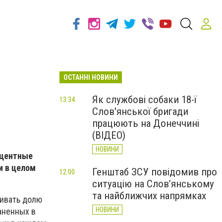
ОСТАННІ НОВИНИ
Як службові собаки 18-ї
13:34
Слов'янської бригади
працюють на Донеччині
(ВІДЕО)
НОВИНИ
оцентные
и в целом
Генштаб ЗСУ повідомив про
12:00
ситуацію на Слов’янському
та найближчих напрямках
ивать долю
НОВИНИ
аненных в