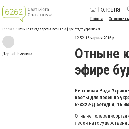
Головна
Робота
Оголошенн
Головна
Отныне каждая третья песня в эфире будет украинской
12:52, 16 червня 2016 р.
Отныне к
Дарья Шемелина
эфире бу
Верховная Рада Украин
квоты для песен на укр
№3822-Д сегодня, 16 ию
Отныне телерадиоорган
песен на государственн