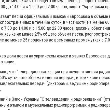
сти, не менее 35% от общего объема песен, распространен
0 до 14.00 и с 15.00 до 22.00 часов, пишет "Украинская пр
ставят песни официальными языками Евросоюза в объеме 
спространенных в течение суток, в частности, не менее 60
 7.00 до 14.00 и с 15.00 до 22.00 часов, должны обеспеч
ом языке не менее 25% общего объема песен, распростран
сле не менее 25 процентов во временных промежутках с 7.00
змер доли песен на украинском языке и языках Евросоюза 
станции.
азано, что "телерадиоорганизации при осуществлении рад
60% суточного объема ведения передач, в том числе ново
развлекательных передач (дикторами, ведущими радиопере
.
ений в Закон Украины "О телевидении и радиовещании" (о
нным языком в музыкальных радиопрограммах и радиопер