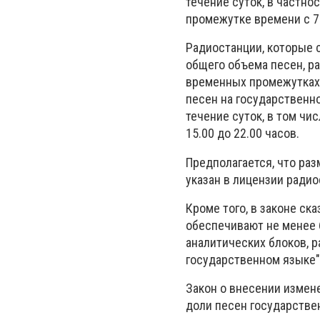
течение суток, в частно
промежутке времени с 7.0
Радиостанции, которые 
общего объема песен, ра
временных промежутках с
песен на государственн
течение суток, в том чи
15.00 до 22.00 часов.
Предполагается, что ра
указан в лицензии радио
Кроме того, в законе ск
обеспечивают не менее 
аналитических блоков, 
государственном языке"
Закон о внесении измен
доли песен государстве