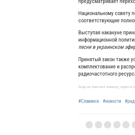
предусматривает перех
Национальному совету 
соответствующие полно
Выступая накануне прин
информационной политик
песня в украинском эфи
Принятый закон также у
комплектование и распр
радиочастотного ресурс
Якщо ви помітили помилку, виділіть нео
#Славянск
#новости
#рад