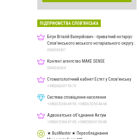
ПІДПРИЄМСТВА СЛОВ'ЯНСЬКА
Бігун Віталій Валерійович - приватний нотаріус
Слов'янського міського нотаріального округу
Дон.обл.
0506555431
Контент агентство MAKE SENSE
0504262624
Стоматологічний кабінет Естет у Слов'янську
+380(66)307-55-75
Система сповіщення населення
+380(67)340-49-59, +380(67)350-44-68
Адвокатське об'єднання Актум
+380(67)566-47-09, +380(50)347-05-80
★ BusMaster ★ Переобладнання