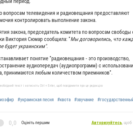
одный период.
по вопросам телевидения и радиовещания предоставляют
мочия контролировать выполнение закона.
ятия закона, председатель комитета по вопросам свободы 
и Виктория Сюмар сообщила: "
Мы договорились, что каж
ре будет украинским"
.
станавливает понятие "радиовещания - это производство,
остранение аудиопередач (аудиопрограмм) с использован
а, принимаются любым количеством приемников".
бхідний текст і натисніть Ctrl + Enter, щоб повідомити про це редакцію
иоэфир
#украинская песня
#квота
#звучание
#государственны
0,0
Оцініть першим
Авторизуйтесь
, щоб