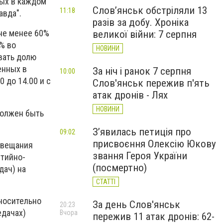
ных в каждом
Слов’янськ обстріляли 13
11:18
авда".
разів за добу. Хроніка
не менее 60%
великої війни: 7 серпня
% во
НОВИНИ
ивать долю
енных в
За ніч і ранок 7 серпня
10:00
 до 14.00 и с
Слов'янськ пережив п'ять
атак дронів - Лях
НОВИНИ
должен быть
З’явилась петиція про
09:02
присвоєння Олексію Юкову
иовещания
звання Героя України
стийно-
(посмертно)
дач) на
СТАТТІ
тносительно
За день Слов'янськ
20:23
едачах)
Вчора
пережив 11 атак дронів: 62-