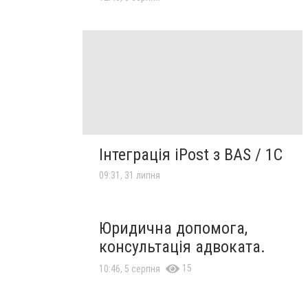
Інтеграція iPost з BAS / 1С
09:31, 31 липня
Юридична допомога,
консультація адвоката.
15
10:46, 5 серпня