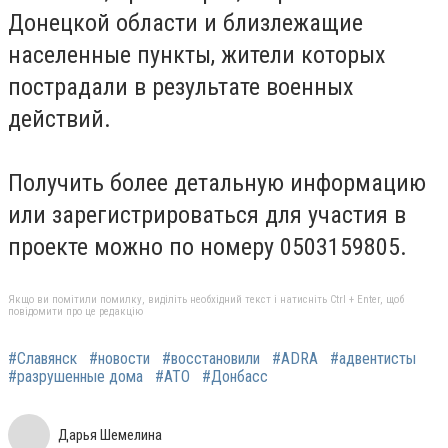
Донецкой области и близлежащие
населенные пункты, жители которых
пострадали в результате военных
действий.
Получить более детальную информацию
или зарегистрироваться для участия в
проекте можно по номеру 0503159805.
Якщо ви помітили помилку, виділіть необхідний текст і натисніть Ctrl + Enter, щоб
повідомити про це редакцію
#Славянск
#новости
#восстановили
#ADRA
#адвентисты
#разрушенные дома
#АТО
#Донбасс
Дарья Шемелина