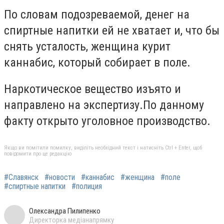
По словам подозреваемой, денег на
спиртные напитки ей не хватает и, что бы
снять усталость, женщина курит
каннабис, который собирает в поле.
Наркотическое вещество изъято и
направлено на экспертизу.По данному
факту открыто уголовное производство.
Якщо ви помітили помилку, виділіть необхідний текст і натисніть Ctrl + Enter, щоб
повідомити про це редакцію
#Славянск
#новости
#каннабис
#женщина
#поле
#спиртные напитки
#полиция
Олександра Пилипенко
Директорка медіанапрямку