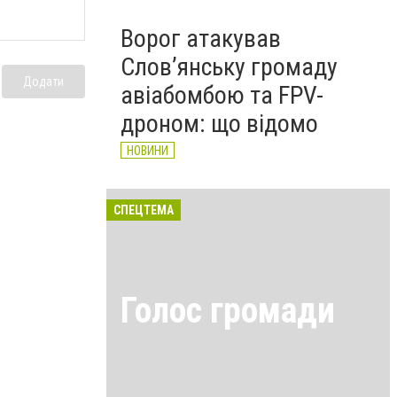
Ворог атакував
Слов’янську громаду
Додати
авіабомбою та FPV-
дроном: що відомо
НОВИНИ
СПЕЦТЕМА
Голос громади