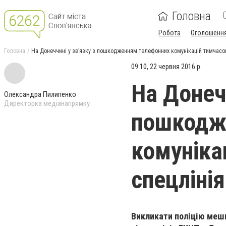
Головна
Робота
Оголошенн
Головна
На Донеччині у зв’язку з пошкодженням телефонних комунікацій тимчасов
09:10, 22 червня 2016 р.
На Донечч
Олександра Пилипенко
Директорка медіанапрямку
пошкодж
комуніка
спецлінія
Викликати поліцію мешк