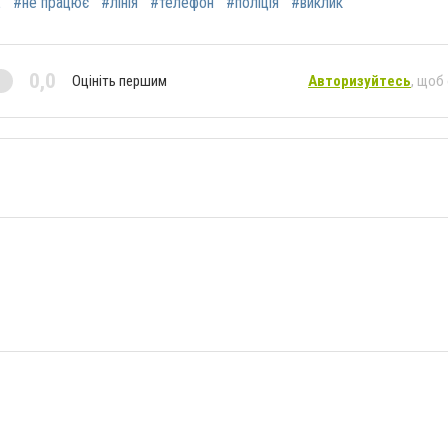
2
#не працює
#лінія
#телефон
#поліція
#виклик
0,0
Оцініть першим
Авторизуйтесь
, щоб