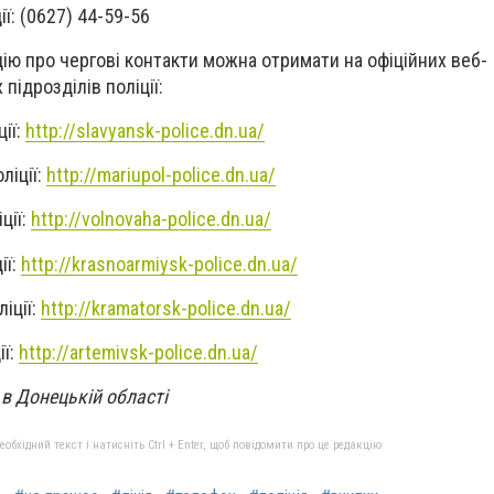
ії: (0627) 44-59-56
ію про чергові контакти можна отримати на офіційних веб-
підрозділів поліції:
ції:
http://slavyansk-police.dn.ua/
ліції:
http://mariupol-police.dn.ua/
ції:
http://volnovaha-police.dn.ua/
ії:
http://krasnoarmiysk-police.dn.ua/
іції:
http://kramatorsk-police.dn.ua/
ії:
http://artemivsk-police.dn.ua/
 в Донецькій області
бхідний текст і натисніть Ctrl + Enter, щоб повідомити про це редакцію