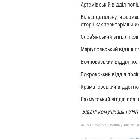
Артемівській відділ поліц
Більш детальну інформац
сторінках територіальних 
Слов’янський відділ полі
Маріупольський відділ по
Волноваський відділ полі
Покровський відділ поліц
Краматорський відділ пол
Бахмутський відділ поліц
Відділ комунікації ГУНП
Якщо ви помітили помилку, виділіть нео