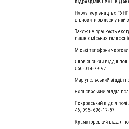
підрозділів ГУНП в Доне
Наразі керівництво ГУНП
відновити зв’язок у най
Також не працюють екстр
лише з міських телефоні
Міські телефони чергових
Слов’янський відділ полі
050-014-79-92
Маріупольський відділ по
Волноваський відділ полі
Покровський відділ поліц
46; 095- 696-17-57
Краматорський відділ пол