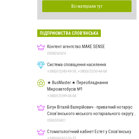
Всі матеріали тут
ПІДПРИЄМСТВА СЛОВ'ЯНСЬКА
Контент агентство MAKE SENSE
0504262624
Система сповіщення населення
+380(67)340-49-59, +380(67)350-44-68
★ BusMaster ★ Переобладнання
Мікроавтобусів №1
+380(67)599-04-04
Бігун Віталій Валерійович - приватний нотаріус
Слов'янського міського нотаріального округу
Дон.обл.
0506555431
Стоматологічний кабінет Естет у Слов'янську
+380(66)307-55-75