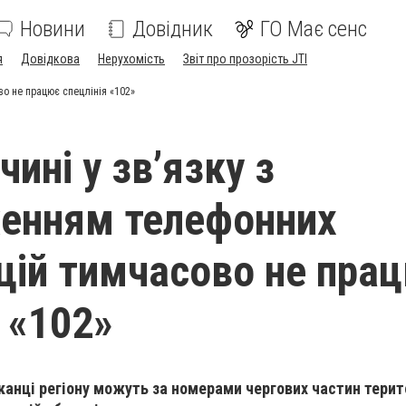
Новини
Довідник
ГО Має сенс
я
Довідкова
Нерухомість
Звіт про прозорість JTI
о не працює спецлінія «102»
ині у зв’язку з
енням телефонних
цій тимчасово не пра
 «102»
анці регіону можуть за номерами чергових частин терит