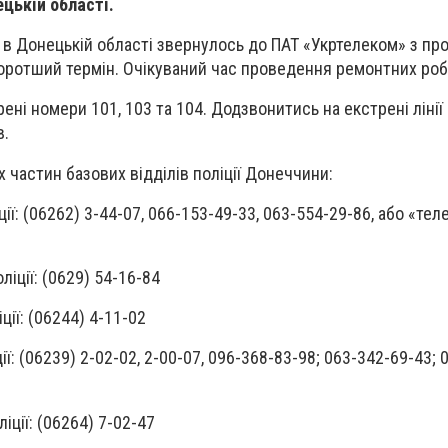
цькій області.
 в Донецькій області звернулось до ПАТ «Укртелеком» з пр
коротший термін. Очікуваний час проведення ремонтних робі
ені номери 101, 103 та 104. Додзвонитись на екстрені ліні
в.
 частин базових відділів поліції Донеччини:
ції: (06262) 3-44-07, 066-153-49-33, 063-554-29-86, або «те
ліції: (0629) 54-16-84
ції: (06244) 4-11-02
ії: (06239) 2-02-02, 2-00-07, 096-368-83-98; 063-342-69-43; 
іції: (06264) 7-02-47