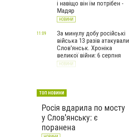
і навіщо він їм потрібен -
Мадяр
НОВИНИ
За минулу добу російські
11:09
війська 13 разів атакували
Слов'янськ. Хроніка
великої війни: 6 серпня
НОВИНИ
Через постійні обстріли
10:29
Слов’янська
Донецькоблгаз припиняє
ТОП НОВИНИ
обслуговування двох
Росія вдарила по мосту
районів
у Слов'янську: є
НОВИНИ
поранена
НОВИНИ