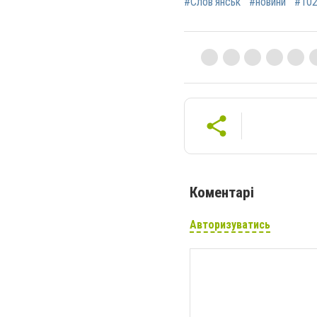
#Слов'янськ
#новини
#10
Коментарі
Авторизуватись