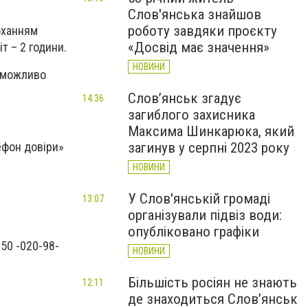
Слов'янська знайшов
роботу завдяки проєкту
оханням
«Досвід має значення»
т – 2 години.
НОВИНИ
ї можливо
Слов’янськ згадує
14:36
загиблого захисника
Максима Шинкарюка, який
лефон довіри»
загинув у серпні 2023 року
НОВИНИ
У Слов'янській громаді
13:07
організували підвіз води:
опубліковано графіки
050 -020-98-
НОВИНИ
Більшість росіян не знають
12:11
де знаходиться Слов’янськ