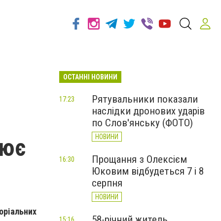
ОСТАННІ НОВИНИ
Рятувальники показали
17:23
наслідки дронових ударів
по Слов'янську (ФОТО)
НОВИНИ
цює
Прощання з Олексієм
16:30
Юковим відбудеться 7 і 8
серпня
НОВИНИ
оріальних
58-річний житель
15:16