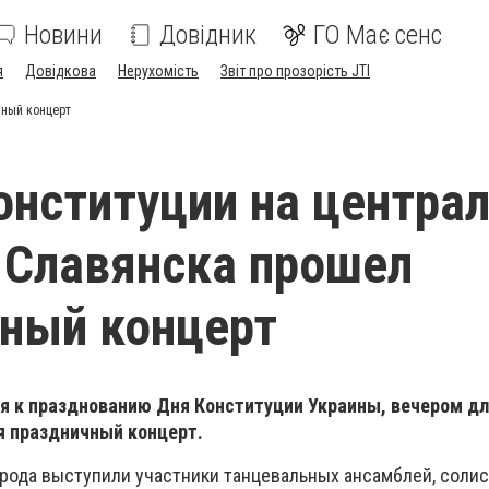
Новини
Довідник
ГО Має сенс
я
Довідкова
Нерухомість
Звіт про прозорість JTI
чный концерт
онституции на центра
 Славянска прошел
ный концерт
я к празднованию Дня Конституции Украины, вечером дл
ся праздничный концерт.
орода выступили участники танцевальных ансамблей, соли