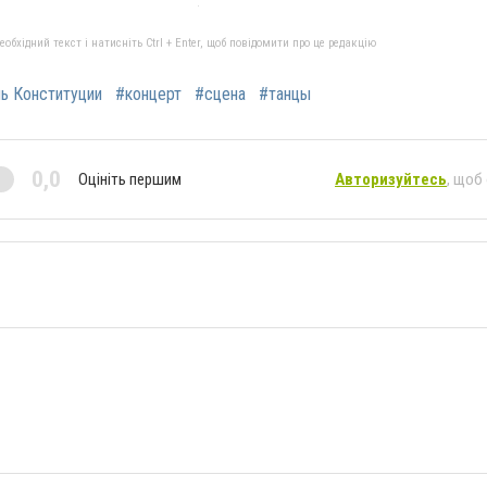
бхідний текст і натисніть Ctrl + Enter, щоб повідомити про це редакцію
ь Конституции
#концерт
#сцена
#танцы
0,0
Оцініть першим
Авторизуйтесь
, щоб