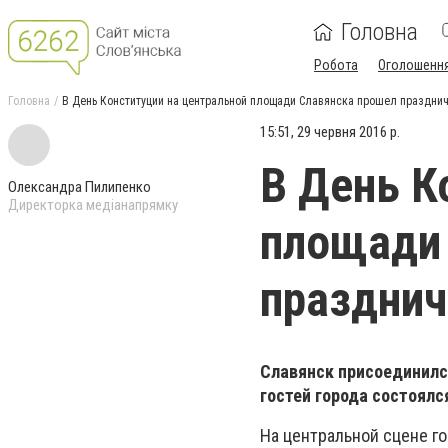
Головна
Робота
Оголошенн
Головна
В День Конституции на центральной площади Славянска прошел праздни
15:51, 29 червня 2016 р.
В День К
Олександра Пилипенко
Директорка медіанапрямку
площади
празднич
Славянск присоединилс
гостей города состоял
На центральной сцене г