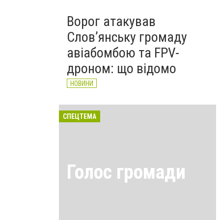
Ворог атакував
Слов’янську громаду
авіабомбою та FPV-
дроном: що відомо
НОВИНИ
СПЕЦТЕМА
Голос громади