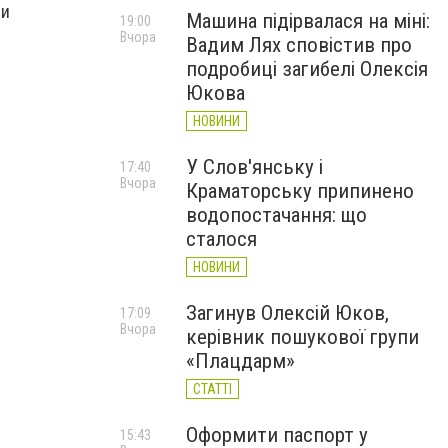
 и
Машина підірвалася на міні:
19:00
Вчора
Вадим Лях сповістив про
подробиці загибелі Олексія
Юкова
НОВИНИ
У Слов'янську і
17:40
Вчора
Краматорську припинено
водопостачання: що
сталося
НОВИНИ
Загинув Олексій Юков,
17:09
Вчора
керівник пошукової групи
«Плацдарм»
СТАТТІ
Оформити паспорт у
15:43