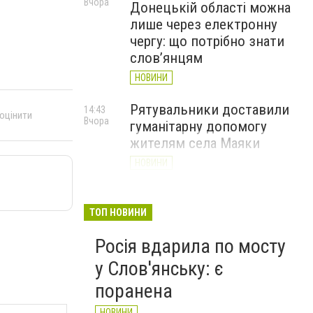
Вчора
Донецькій області можна
лише через електронну
чергу: що потрібно знати
слов’янцям
НОВИНИ
Рятувальники доставили
14:43
 оцінити
Вчора
гуманітарну допомогу
жителям села Маяки
НОВИНИ
«Я і Донеччина»: стартувала
13:52
Вчора
онлайн-акція до Дня молоді
ТОП НОВИНИ
НОВИНИ
Росія вдарила по мосту
у Слов'янську: є
поранена
НОВИНИ