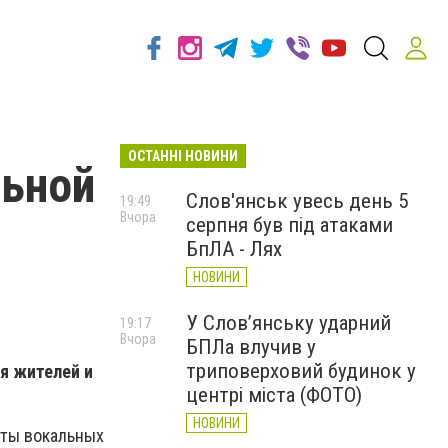
ОСТАННІ НОВИНИ
льной
Слов'янськ увесь день 5
19:49
Вчора
серпня був під атаками
БпЛА - Лях
НОВИНИ
У Слов’янську ударний
19:17
Вчора
БПЛа влучив у
триповерховий будинок у
я жителей и
центрі міста (ФОТО)
НОВИНИ
сты вокальных