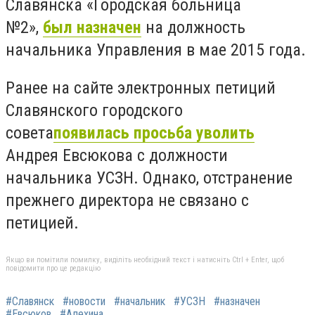
Славянска «Городская больница
№2»,
был назначен
на должность
начальника Управления в мае 2015 года.
Ранее на сайте электронных петиций
Славянского городского
совета
появилась просьба уволить
Андрея Евсюкова с должности
начальника УСЗН. Однако, отстранение
прежнего директора не связано с
петицией.
Якщо ви помітили помилку, виділіть необхідний текст і натисніть Ctrl + Enter, щоб
повідомити про це редакцію
#Славянск
#новости
#начальник
#УСЗН
#назначен
#Евсюков
#Алехина