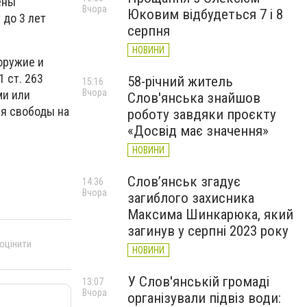
ены
Вчора
Юковим відбудеться 7 і 8
 до 3 лет
серпня
НОВИНИ
оружие и
 ст. 263
58-річний житель
15:16
Вчора
ми или
Слов'янська знайшов
я свободы на
роботу завдяки проєкту
«Досвід має значення»
НОВИНИ
Слов’янськ згадує
14:36
Вчора
загиблого захисника
Максима Шинкарюка, який
загинув у серпні 2023 року
 оцінити
НОВИНИ
У Слов'янській громаді
13:07
Вчора
організували підвіз води: