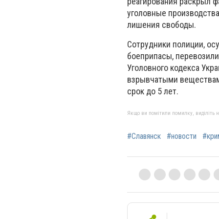
реагирования раскрыл ф
уголовные производства 
лишения свободы.
Сотрудники полиции, ос
боеприпасы, перевозилис
Уголовного кодекса Укр
взрывчатыми веществами
срок до 5 лет.
Якщо ви помітили помилку, виділіть нео
#Славянск
#новости
#кри