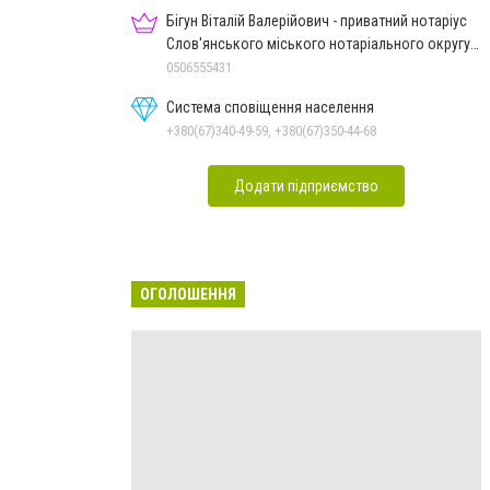
Бігун Віталій Валерійович - приватний нотаріус
Слов'янського міського нотаріального округу
Дон.обл.
0506555431
Система сповіщення населення
+380(67)340-49-59, +380(67)350-44-68
Додати підприємство
ОГОЛОШЕННЯ