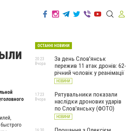
ОСТАННІ НОВИНИ
рыли
За день Слов'янськ
20:23
Вчора
пережив 11 атак дронів: 62-
річний чоловік у реанімації
НОВИНИ
льной
Рятувальники показали
17:23
уголовного
Вчора
наслідки дронових ударів
по Слов'янську (ФОТО)
НОВИНИ
илей,
 быстрого
Прощання з Олексієм
16:30