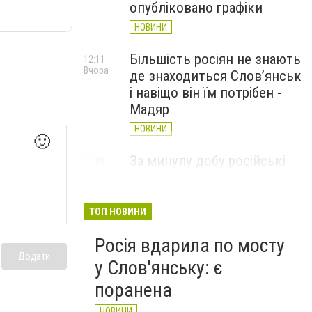
опубліковано графіки
НОВИНИ
Більшість росіян не знають
12:11
Вчора
де знаходиться Слов’янськ
і навіщо він їм потрібен -
Мадяр
НОВИНИ
🙂
За минулу добу російські
11:09
Вчора
війська 13 разів атакували
Слов'янськ. Хроніка
великої війни: 6 серпня
ТОП НОВИНИ
НОВИНИ
Росія вдарила по мосту
Додати
у Слов'янську: є
поранена
НОВИНИ