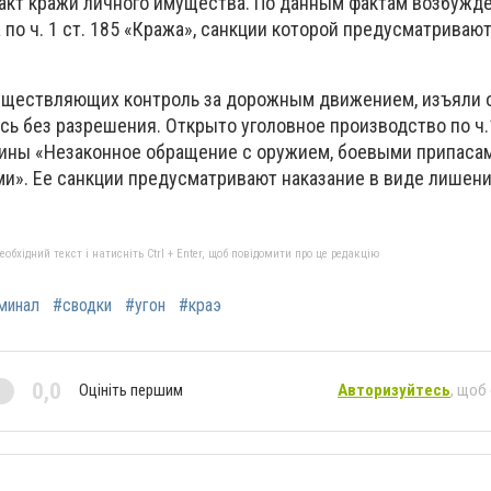
акт кражи личного имущества. По данным фактам возбужд
по ч. 1 ст. 185 «Кража», санкции которой предусматривают
уществляющих контроль за дорожным движением, изъяли 
ь без разрешения. Открыто уголовное производство по ч.1
аины «Незаконное обращение с оружием, боевыми припаса
». Ее санкции предусматривают наказание в виде лишени
бхідний текст і натисніть Ctrl + Enter, щоб повідомити про це редакцію
минал
#сводки
#угон
#краэ
0,0
Оцініть першим
Авторизуйтесь
, щоб