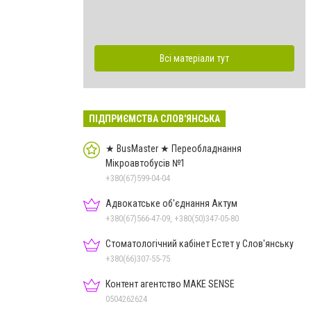
Всі матеріали тут
ПІДПРИЄМСТВА СЛОВ'ЯНСЬКА
★ BusMaster ★ Переобладнання
Мікроавтобусів №1
+380(67)599-04-04
Адвокатське об'єднання Актум
+380(67)566-47-09, +380(50)347-05-80
Стоматологічний кабінет Естет у Слов'янську
+380(66)307-55-75
Контент агентство MAKE SENSE
0504262624