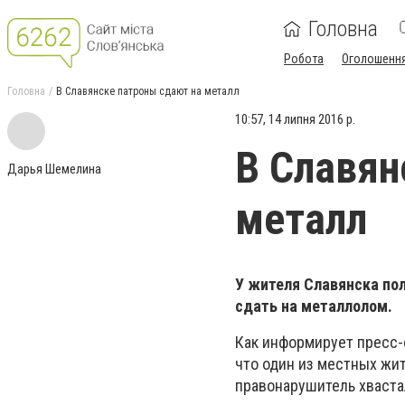
Головна
Робота
Оголошенн
Головна
В Славянске патроны сдают на металл
10:57, 14 липня 2016 р.
В Славян
Дарья Шемелина
металл
У жителя Славянска по
сдать на металлолом.
Как информирует пресс-
что один из местных жи
правонарушитель хваста