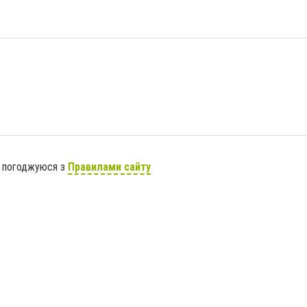
я погоджуюся з
Правилами сайту