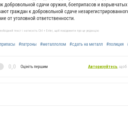
к добровольной сдачи оружия, боеприпасов и взрывчатых
ают граждан к добровольной сдаче незарегистрированног
ие от уголовной ответственности.
бхідний текст і натисніть Ctrl + Enter, щоб повідомити про це редакцію
припасы
#патроны
#металлолом
#сдать на металл
#полиция
0,0
Оцініть першим
Авторизуйтесь
, щоб