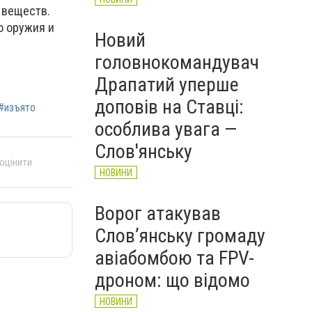
 веществ.
о оружия и
Новий
головнокомандувач
Драпатий уперше
доповів на Ставці:
#изъято
особлива увага —
Слов'янську
 оцінити
НОВИНИ
Ворог атакував
Слов’янську громаду
авіабомбою та FPV-
дроном: що відомо
НОВИНИ