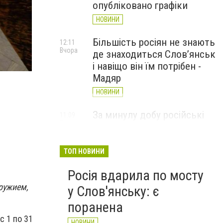
опубліковано графіки
НОВИНИ
Більшість росіян не знають
12:11
Вчора
де знаходиться Слов’янськ
і навіщо він їм потрібен -
Мадяр
НОВИНИ
За минулу добу російські
11:09
Вчора
війська 13 разів атакували
Слов'янськ. Хроніка
великої війни: 6 серпня
ТОП НОВИНИ
НОВИНИ
Росія вдарила по мосту
ружием,
у Слов'янську: є
поранена
 1 по 31
НОВИНИ