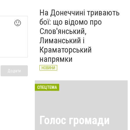
На Донеччині тривають
бої: що відомо про
🙂
Слов'янський,
Лиманський і
Краматорський
напрямки
НОВИНИ
Додати
СПЕЦТЕМА
Голос громади