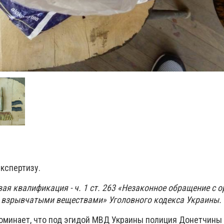
кспертизу.
я квалификация - ч. 1 ст. 263 «Незаконное обращение с о
 взрывчатыми веществами» Уголовного кодекса Украины.
оминает, что под эгидой МВД Украины полиция Донетчины с