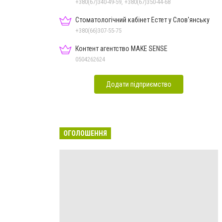
+380(67)340-49-59, +380(67)350-44-68
Стоматологічний кабінет Естет у Слов'янську
+380(66)307-55-75
Контент агентство MAKE SENSE
0504262624
Додати підприємство
ОГОЛОШЕННЯ