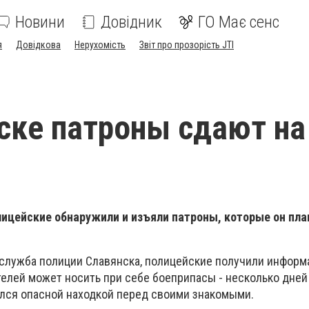
Новини
Довідник
ГО Має сенс
я
Довідкова
Нерухомість
Звіт про прозорість JTI
ске патроны сдают на
лицейские обнаружили и изъяли патроны, которые он пла
служба полиции Славянска, полицейские получили информа
телей может носить при себе боеприпасы - несколько дней
лся опасной находкой перед своими знакомыми.