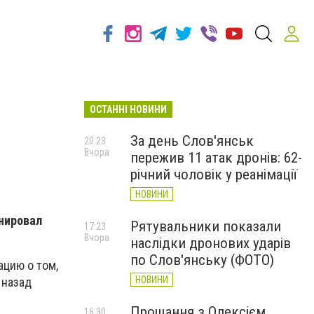
ОСТАННІ НОВИНИ
За день Слов'янськ
20:23
Вчора
пережив 11 атак дронів: 62-
річний чоловік у реанімації
НОВИНИ
нировал
Рятувальники показали
17:23
Вчора
наслідки дронових ударів
по Слов'янську (ФОТО)
цию о том,
НОВИНИ
 назад
Прощання з Олексієм
16:30