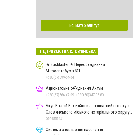
Всі матеріали тут
ПІДПРИЄМСТВА СЛОВ'ЯНСЬКА
★ BusMaster ★ Переобладнання
Мікроавтобусів №1
+380(67)599-04-04
Адвокатське об'єднання Актум
+380(67)566-47-09, +380(50)347-05-80
Бігун Віталій Валерійович - приватний нотаріус
Слов'янського міського нотаріального округу
Дон.обл.
0506555431
Система сповіщення населення