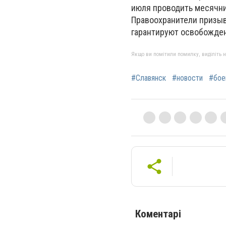
июля проводить месячни
Правоохранители призыв
гарантируют освобожден
Якщо ви помітили помилку, виділіть нео
#Славянск
#новости
#бое
Коментарі