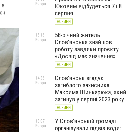
Вчора
 в
Юковим відбудеться 7 і 8
 он
серпня
НОВИНИ
58-річний житель
15:16
Вчора
Слов'янська знайшов
роботу завдяки проєкту
«Досвід має значення»
НОВИНИ
Слов’янськ згадує
14:36
Вчора
загиблого захисника
Максима Шинкарюка, який
загинув у серпні 2023 року
НОВИНИ
У Слов'янській громаді
13:07
Вчора
організували підвіз води: