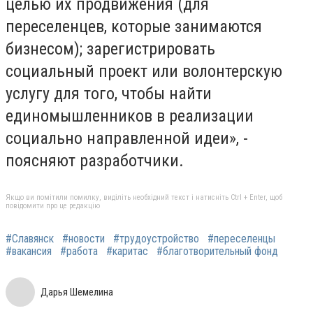
целью их продвижения (для
переселенцев, которые занимаются
бизнесом); зарегистрировать
социальный проект или волонтерскую
услугу для того, чтобы найти
единомышленников в реализации
социально направленной идеи», -
поясняют разработчики.
Якщо ви помітили помилку, виділіть необхідний текст і натисніть Ctrl + Enter, щоб
повідомити про це редакцію
#Славянск
#новости
#трудоустройство
#переселенцы
#вакансия
#работа
#каритас
#благотворительный фонд
Дарья Шемелина