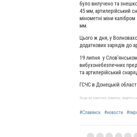
було вилучено та знешк
45 мм, артилерійський с
мінометні міни калібром 
мм.
Цього ж дня, у Волновах
додаткових зарядів до а
19 липня у Слов’янськом
вибухонебезпечних предм
та артилерійський снаря
ГСЧС в Донецькій област
Якщо ви помітили помилку, виділіть нео
#Славянск
#новости
#пир