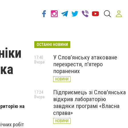
ОСТАННІ НОВИНИ
ніки
У Слов’янську атаковане
17:40
Вчора
перехрестя, п'ятеро
ька
поранених
НОВИНИ
Підприємець зі Слов'янська
17:24
Вчора
відкрив лабораторію
завдяки програмі «Власна
ериторію на
справа»
НОВИНИ
ічних робіт