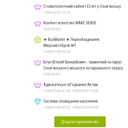
Стоматологічний кабінет Естет у Слов'янську
+380(66)307-55-75
Контент агентство MAKE SENSE
0504262624
★ BusMaster ★ Переобладнання
Мікроавтобусів №1
+380(67)599-04-04
Бігун Віталій Валерійович - приватний нотаріус
Слов'янського міського нотаріального округу
Дон.обл.
0506555431
Адвокатське об'єднання Актум
+380(67)566-47-09, +380(50)347-05-80
Система сповіщення населення
+380(67)340-49-59, +380(67)350-44-68
Додати підприємство