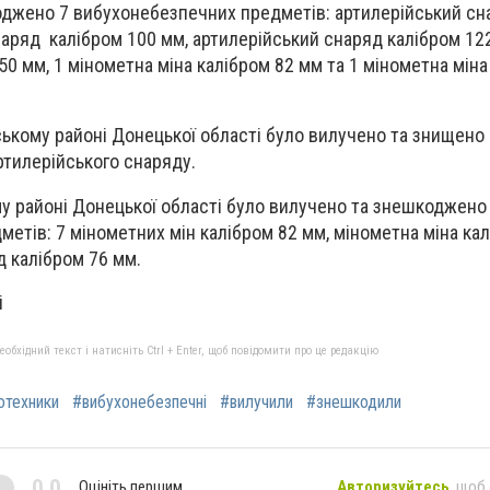
оджено 7 вибухонебезпечних предметів: артилерійський сн
наряд калібром 100 мм, артилерійський снаряд калібром 122
50 мм, 1 мінометна міна калібром 82 мм та 1 мінометна міна
ському районі Донецької області було вилучено та знищено
ртилерійського снаряду.
у районі Донецької області було вилучено та знешкоджено
етів: 7 мінометних мін калібром 82 мм, мінометна міна ка
д калібром 76 мм.
і
бхідний текст і натисніть Ctrl + Enter, щоб повідомити про це редакцію
отехники
#вибухонебезпечні
#вилучили
#знешкодили
0,0
Оцініть першим
Авторизуйтесь
, щоб