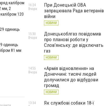
аряд калібром
При Донецькій ОВА
16:24
 мм, 2
Вчора
запрацювала Рада ветеранів
 калібром 120
війни
НОВИНИ
 29 одиниць
Донецькоблгаз повідомив
15:30
Вчора
про планові роботи у
 9 одиниць
Слов’янську: де відключать
лібром 81 мм
газ
НОВИНИ
«Армія відновлення» на
14:55
Вчора
Донеччині: тисячі людей
долучилися до відбудови
громад
НОВИНИ
Як службові собаки 18-ї
13:34
 оцінити