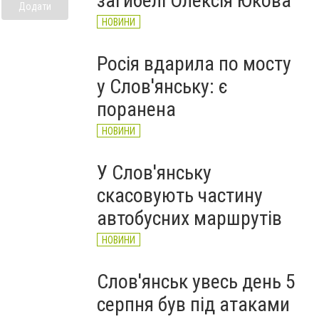
загибелі Олексія Юкова
Додати
НОВИНИ
Росія вдарила по мосту
у Слов'янську: є
поранена
НОВИНИ
У Слов'янську
скасовують частину
автобусних маршрутів
НОВИНИ
Слов'янськ увесь день 5
серпня був під атаками