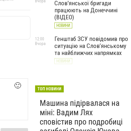
Вчора
Слов'янської бригади
працюють на Донеччині
(ВІДЕО)
НОВИНИ
Генштаб ЗСУ повідомив про
12:00
Вчора
ситуацію на Слов’янському
та найближчих напрямках
НОВИНИ
Слов’янськ обстріляли 13
11:18
Вчора
разів за добу. Хроніка
🙂
великої війни: 7 серпня
ТОП НОВИНИ
НОВИНИ
Машина підірвалася на
міні: Вадим Лях
сповістив про подробиці