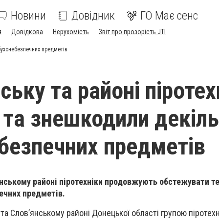
Новини
Довідник
ГО Має сенс
я
Довідкова
Нерухомість
Звіт про прозорість JTI
ибухонебезпечних предметів
ську та районі піротех
 та знешкодили декіл
безпечних предметів
янському районі піротехніки продовжують обстежувати т
ечних предметів.
 та Слов’янському районі Донецької області групою піротехн