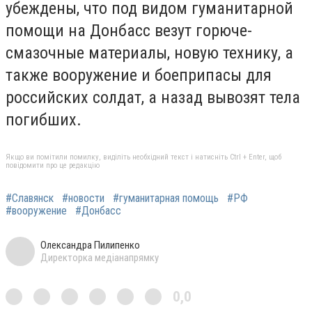
убеждены, что под видом гуманитарной
помощи на Донбасс везут горюче-
смазочные материалы, новую технику, а
также вооружение и боеприпасы для
российских солдат, а назад вывозят тела
погибших.
Якщо ви помітили помилку, виділіть необхідний текст і натисніть Ctrl + Enter, щоб
повідомити про це редакцію
#Славянск
#новости
#гуманитарная помощь
#РФ
#вооружение
#Донбасс
Олександра Пилипенко
Директорка медіанапрямку
0,0