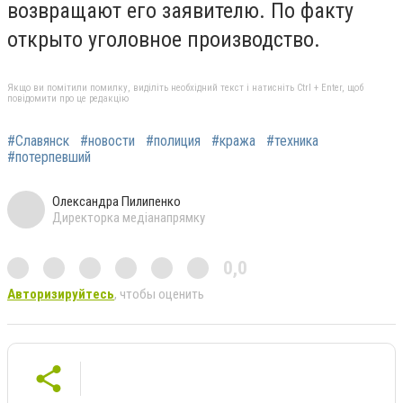
возвращают его заявителю. По факту
открыто уголовное производство.
Якщо ви помітили помилку, виділіть необхідний текст і натисніть Ctrl + Enter, щоб
повідомити про це редакцію
#Славянск
#новости
#полиция
#кража
#техника
#потерпевший
Олександра Пилипенко
Директорка медіанапрямку
0,0
Авторизируйтесь
, чтобы оценить