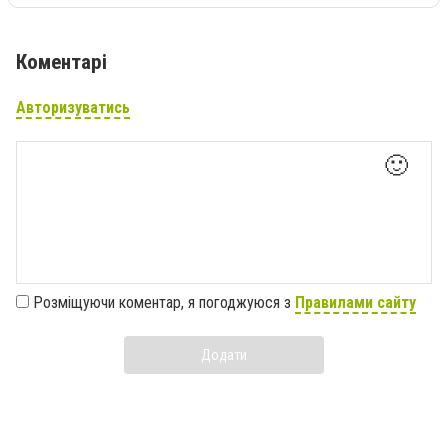
Коментарі
Авторизуватись
🙂
Розміщуючи коментар, я погоджуюся з
Правилами сайту
Додати