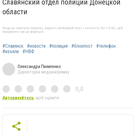
Славянский отдел полиции Донецкой
области
Якщо ви помітили помилку, виділіть необхідний текст і натисніть Ctrl + Enter, щоб
повідомити про це редакцію
#Славянск
#новости
#полиция
#блокпост
#телефон
#изъяли
#НВФ
Олександра Пилипенко
Директорка медіанапрямку
0,0
Авторизуйтесь
, щоб оцінити