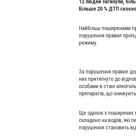
12 людей загинули, біл
Більше 20 % ДТП скоєно 
Найбільш поширеними при
порушення правил проїзд
режиму.
За порушення правил дор
них притягнуто до відпо
особами в стані алкоголь
препаратів, що знижують 
Ще однією з поширених 
складено на водіїв, які
порушення становить від