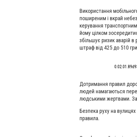
Використання мобільного
поширеним і вкрай небе
керування транспортним 
йому цілком зосередитис
збільшує ризик аварій в 
штраф від 425 до 510 гри
0.02.01.89d
Дотримання правил дорожн
людей намагаються перей
людськими жертвами. За
Безпека руху на вулицях 
правила.