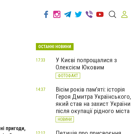
ОСТАННІ НОВИНИ
У Києві попрощалися з
17:33
Олексієм Юковим
ФОТОФАКТ
Вісім років пам'яті: історія
14:37
Героя Дмитра Українського,
який став на захист України
після окупації рідного міста
НОВИНИ
ні пригоди,
Петиція про присвоєння
12:12