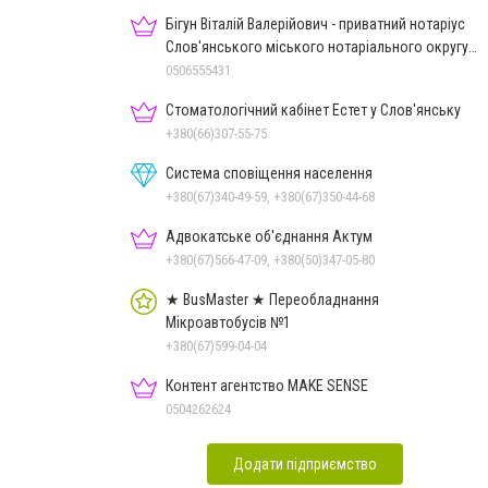
Бігун Віталій Валерійович - приватний нотаріус
Слов'янського міського нотаріального округу
Дон.обл.
0506555431
Стоматологічний кабінет Естет у Слов'янську
+380(66)307-55-75
Система сповіщення населення
+380(67)340-49-59, +380(67)350-44-68
Адвокатське об'єднання Актум
+380(67)566-47-09, +380(50)347-05-80
★ BusMaster ★ Переобладнання
Мікроавтобусів №1
+380(67)599-04-04
Контент агентство MAKE SENSE
0504262624
Додати підприємство