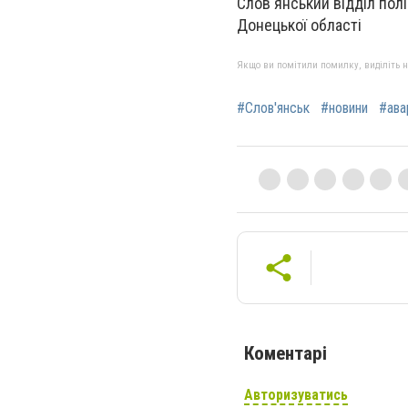
Слов'янський відділ полі
Донецької області
Якщо ви помітили помилку, виділіть нео
#Слов'янськ
#новини
#ава
Коментарі
Авторизуватись