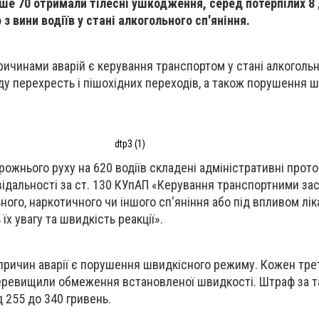
ьше 70 отримали тілесні ушкодження, серед потерпілих 8 
з вини водіїв у стані алкогольного сп'яніння.
чинами аварій є керування транспортом у стані алкогольно
у перехресть і пішохідних переходів, а також порушення 
dtp3 (1)
ожнього руху на 620 водіїв складені адміністративні прото
відальності за ст. 130 КУпАП «Керування транспортними за
ного, наркотичного чи іншого сп'яніння або під впливом лі
їх увагу та швидкість реакції».
причин аварії є порушення швидкісного режиму. Кожен тре
 перевищили обмеження встановленої швидкості. Штраф за т
 255 до 340 гривень.