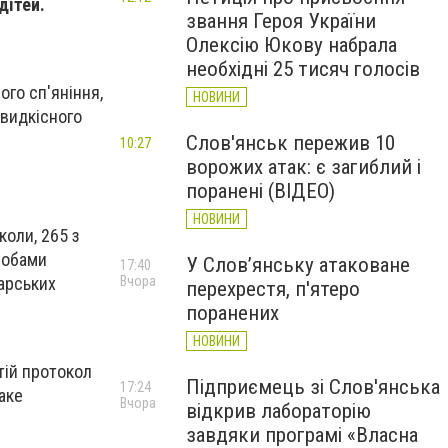
дітей.
звання Героя України
Олексію Юкову набрала
необхідні 25 тисяч голосів
го сп'яніння,
НОВИНИ
швидкісного
Слов'янськ пережив 10
10:27
ворожих атак: є загиблий і
поранені (ВІДЕО)
НОВИНИ
коли, 265 з
собами
У Слов’янську атаковане
17:40
карських
Вчора
перехрестя, п'ятеро
поранених
НОВИНИ
тій протокол
Підприємець зі Слов'янська
17:24
аке
Вчора
відкрив лабораторію
завдяки програмі «Власна