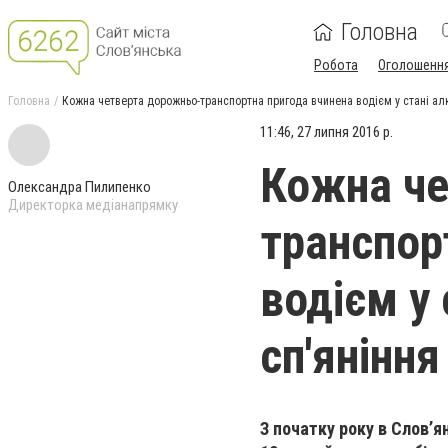
Головна
Робота
Оголошенн
Головна
Кожна четверта дорожньо-транспортна пригода вчинена водієм у стані алк
11:46, 27 липня 2016 р.
Кожна че
Олександра Пилипенко
Директорка медіанапрямку
транспор
водієм у 
сп'яніння
З початку року в Слов’я