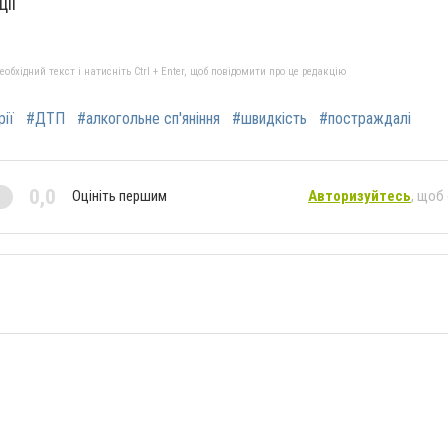
ції
бхідний текст і натисніть Ctrl + Enter, щоб повідомити про це редакцію
рії
#ДТП
#алкогольне сп'яніння
#швидкість
#постраждалі
0,0
Оцініть першим
Авторизуйтесь
, щоб