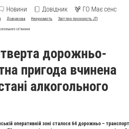
Новини
Довідник
ГО Має сенс
я
Довідкова
Нерухомість
Звіт про прозорість JTI
огольного сп'яніння
тверта дорожньо-
тна пригода вчинена
стані алкогольного
нській оперативній зоні сталося 64 дорожньо – транспорт