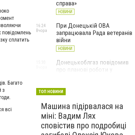
справа»
роко
НОВИНИ
момент
При Донецькій ОВА
озволяючи
16:24
Вчора
запрацювала Рада ветеранів
х повідомлень
війни
язку сплатить
НОВИНИ
Донецькоблгаз повідомив
15:30
Вчора
про планові роботи у
Слов’янську: де відключать
ів. Багато
газ
 з
ТОП НОВИНИ
НОВИНИ
годи.
Машина підірвалася на
ся всі
міні: Вадим Лях
сповістив про подробиці