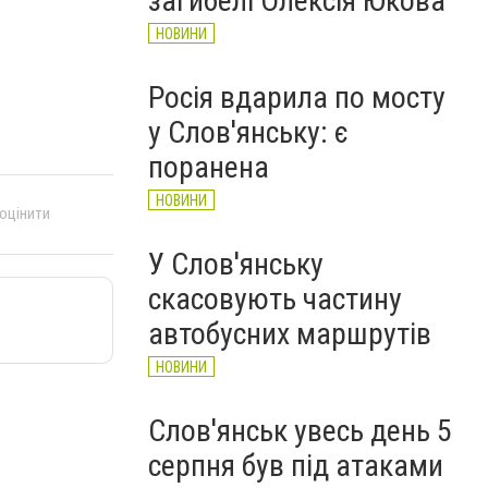
загибелі Олексія Юкова
НОВИНИ
Росія вдарила по мосту
у Слов'янську: є
поранена
НОВИНИ
 оцінити
У Слов'янську
скасовують частину
автобусних маршрутів
НОВИНИ
Слов'янськ увесь день 5
серпня був під атаками