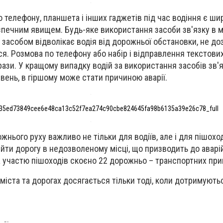
 телефону, планшета і інших гаджетів під час водіння є ши
зпечним явищем. Будь-яке використання засоби зв'язку в 
засобом відволікає водія від дорожньої обстановки, не д
я. Розмова по телефону або набір і відправлення текстови
рази. У кращому випадку водій за використання засобів зв'
вень, в гіршому може стати причиною аварії.
935ed73849cee6e48ca13c52f7ea274c90cbe824645fa98b6135a39e26c78_full
ього руху важливо не тільки для водіїв, але і для пішоход
ти дорогу в недозволеному місці, що призводить до аварій
 участю пішоходів скоєно 22 дорожньо – транспортних при
міста та дорогах досягається тільки тоді, коли дотримують