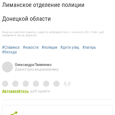
Лиманское отделение полиции
Донецкой области
Якщо ви помітили помилку, виділіть необхідний текст і натисніть Ctrl + Enter, щоб
повідомити про це редакцію
#Славянск
#новости
#полиция
#дети улиц
#лагерь
#беседа
Олександра Пилипенко
Директорка медіанапрямку
0,0
Авторизуйтесь
, щоб оцінити