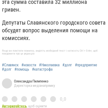
эта сумма составила 32 миллиона
гривен.
Депутаты Славянского городского совета
обсудят вопрос выделения помощи на
комиссиях.
Якщо ви помітили помилку, виділіть необхідний текст і натисніть Ctrl + Enter, щоб
повідомити про це редакцію
#Славянск
#новости
#Николаевка
#долг
#предприятие
#долг
#помощь
#катастрофа
Олександра Пилипенко
Директорка медіанапрямку
0,0
Авторизуйтесь
, щоб оцінити