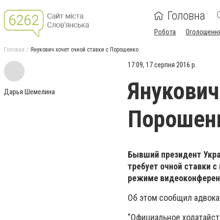
Головна
Робота
Оголошенн
Головна
Янукович хочет очной ставки с Порошенко
17:09, 17 серпня 2016 р.
Янукович
Дарья Шемелина
Порошен
Бывший президент Укра
требует очной ставки 
режиме видеоконферен
Об этом сообщил адвока
"Официальное ходатайств