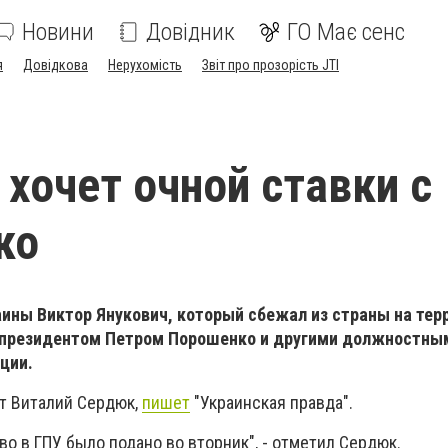
Новини
Довідник
ГО Має сенс
я
Довідкова
Нерухомість
Звіт про прозорість JTI
 хочет очной ставки с
ко
ины Виктор Янукович, который сбежал из страны на тер
с президентом Петром Порошенко и другими должностны
ции.
т Виталий Сердюк,
пишет
"Украинская правда".
о в ГПУ было подано во вторник", - отметил Сердюк.