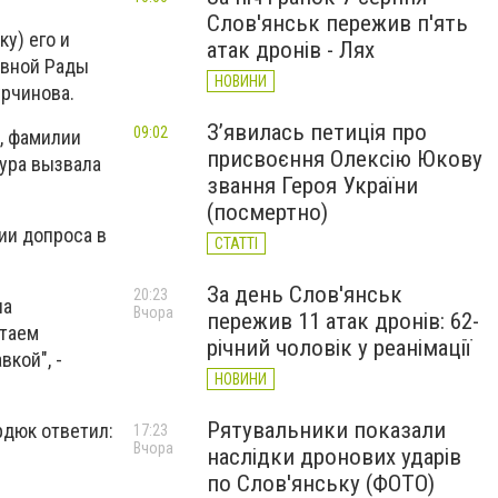
Слов'янськ пережив п'ять
у) его и
атак дронів - Лях
овной Рады
НОВИНИ
урчинова.
З’явилась петиція про
09:02
, фамилии
присвоєння Олексію Юкову
тура вызвала
звання Героя України
(посмертно)
ии допроса в
СТАТТІ
За день Слов'янськ
20:23
ла
Вчора
пережив 11 атак дронів: 62-
итаем
річний чоловік у реанімації
кой", -
НОВИНИ
Рятувальники показали
рдюк ответил:
17:23
Вчора
наслідки дронових ударів
по Слов'янську (ФОТО)