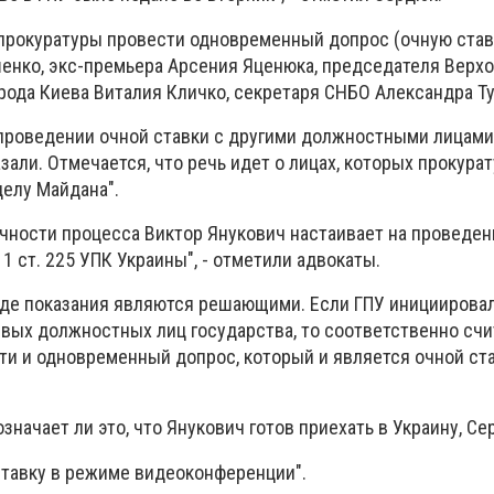
нпрокуратуры провести одновременный допрос (очную ставк
енко, экс-премьера Арсения Яценюка, председателя Верх
орода Киева Виталия Кличко, секретаря СНБО Александра Т
о проведении очной ставки с другими должностными лицами
зали. Отмечается, что речь идет о лицах, которых прокура
делу Майдана".
чности процесса Виктор Янукович настаивает на проведен
 1 ст. 225 УПК Украины", - отметили адвокаты.
уде показания являются решающими. Если ГПУ инициирова
вых должностных лиц государства, то соответственно сч
и и одновременный допрос, который и является очной став
значает ли это, что Янукович готов приехать в Украину, Се
 ставку в режиме видеоконференции".