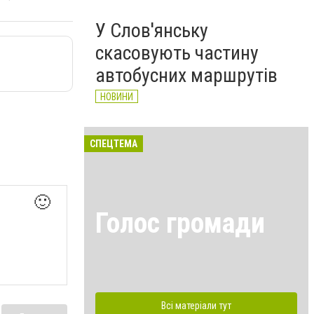
У Слов'янську
скасовують частину
автобусних маршрутів
НОВИНИ
СПЕЦТЕМА
🙂
Голос громади
Всі матеріали тут