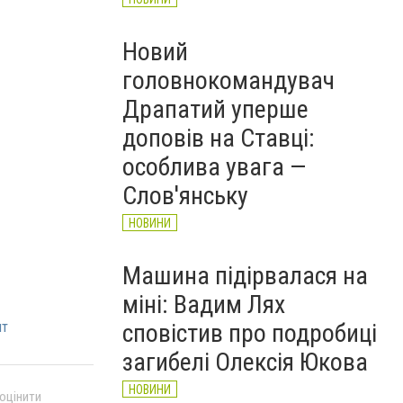
Новий
головнокомандувач
ян1
Драпатий уперше
доповів на Ставці:
особлива увага —
Слов'янську
НОВИНИ
Машина підірвалася на
міні: Вадим Лях
нт
сповістив про подробиці
загибелі Олексія Юкова
НОВИНИ
 оцінити