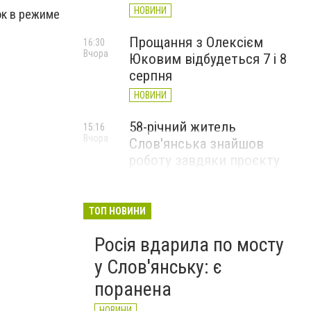
НОВИНИ
ок в режиме
Прощання з Олексієм
16:30
Вчора
Юковим відбудеться 7 і 8
серпня
НОВИНИ
58-річний житель
15:16
Вчора
Слов'янська знайшов
роботу завдяки проєкту
«Досвід має значення»
НОВИНИ
ТОП НОВИНИ
Росія вдарила по мосту
у Слов'янську: є
поранена
НОВИНИ