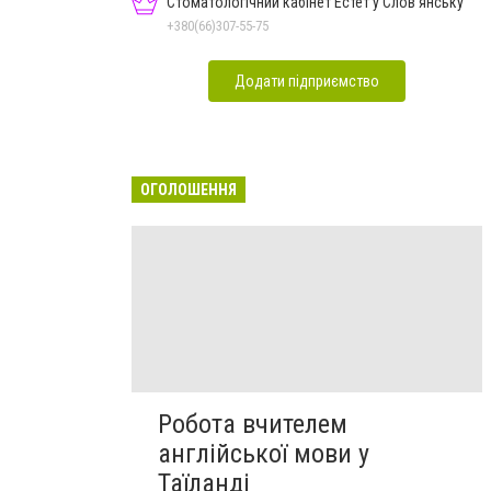
Стоматологічний кабінет Естет у Слов'янську
+380(66)307-55-75
Додати підприємство
ОГОЛОШЕННЯ
Робота вчителем
англійської мови у
Таїланді