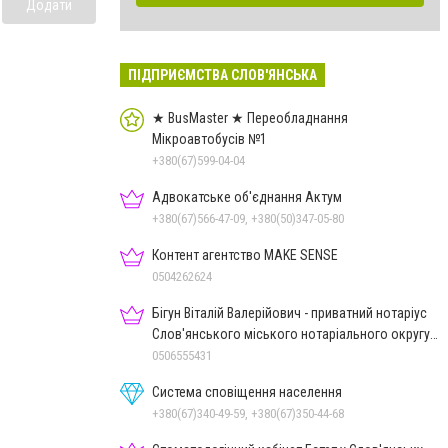
Додати
ПІДПРИЄМСТВА СЛОВ'ЯНСЬКА
★ BusMaster ★ Переобладнання
Мікроавтобусів №1
+380(67)599-04-04
Адвокатське об'єднання Актум
+380(67)566-47-09, +380(50)347-05-80
Контент агентство MAKE SENSE
0504262624
Бігун Віталій Валерійович - приватний нотаріус
Слов'янського міського нотаріального округу
Дон.обл.
0506555431
Система сповіщення населення
+380(67)340-49-59, +380(67)350-44-68