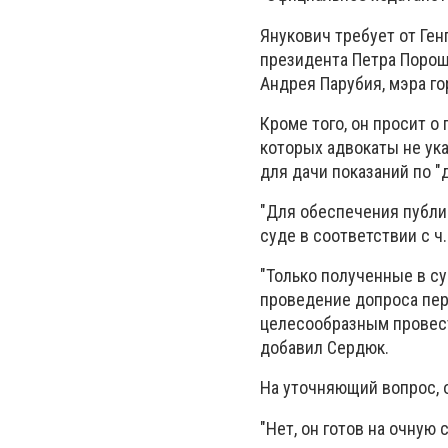
Янукович требует от Ге
президента Петра Порош
Андрея Парубия, мэра г
Кроме того, он просит 
которых адвокаты не ука
для дачи показаний по "
"Для обеспечения публи
суде в соответствии с ч.
"Только полученные в с
проведение допроса пер
целесообразным провест
добавил Сердюк.
На уточняющий вопрос, о
"Нет, он готов на очную