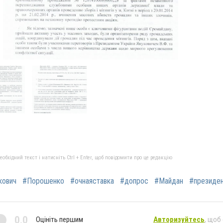
бхідний текст і натисніть Ctrl + Enter, щоб повідомити про це редакцію
кович
#Порошенко
#очнаяставка
#допрос
#Майдан
#президе
0,0
Оцініть першим
Авторизуйтесь
, щоб