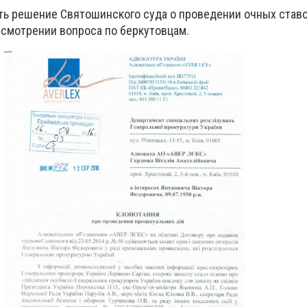
сть решение Святошинского суда о проведении очных став
смотрении вопроса по беркутовцам.