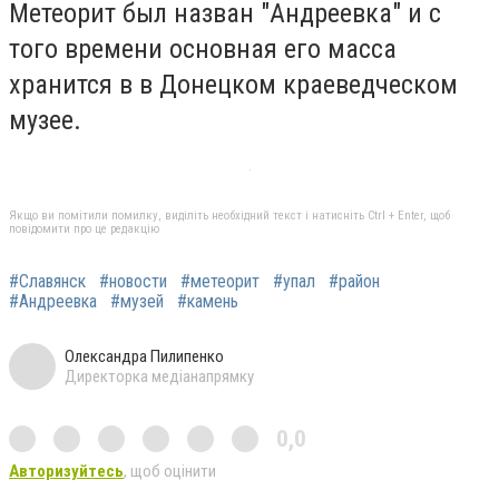
Метеорит был назван "Андреевка" и с
того времени основная его масса
хранится в в Донецком краеведческом
музее.
Якщо ви помітили помилку, виділіть необхідний текст і натисніть Ctrl + Enter, щоб
повідомити про це редакцію
#Славянск
#новости
#метеорит
#упал
#район
#Андреевка
#музей
#камень
Олександра Пилипенко
Директорка медіанапрямку
0,0
Авторизуйтесь
, щоб оцінити