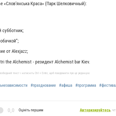
ne «Слов’янська Краса» (Парк Шелковичный):
 субботник;
собачкой";
е от Alexjazz;
ri the Alchemist - резидент Alchemist bar Kiev.
бхідний текст і натисніть Ctrl + Enter, щоб повідомити про це редакцію
ьнезависимости
#празднование
#афиша
#программа
#фестива
0,0
Оцініть першим
Авторизируйтесь
, ч