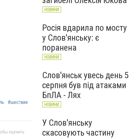
загибелі Олексія Юкова
НОВИНИ
Росія вдарила по мосту
у Слов'янську: є
поранена
НОВИНИ
Слов'янськ увесь день 5
серпня був під атаками
БпЛА - Лях
ль
#шествие
НОВИНИ
У Слов'янську
скасовують частину
тобы оценить