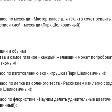
асс по мехенди - Мастер-класс для тех, кто хочет освоить
списи хной - мехенди (Парк Шелковичный).
иции и обычаи
йства и самое главное - каждый желающий может попробова
накомым!
асс по изготовлению эко - игрушки (Парк Шелковичный);
асс по лепке из соленого теста - Расскажем как легко соз
рк Шелковичный);
асс по флористике - Научим делать удивительные цветоч
вичный);