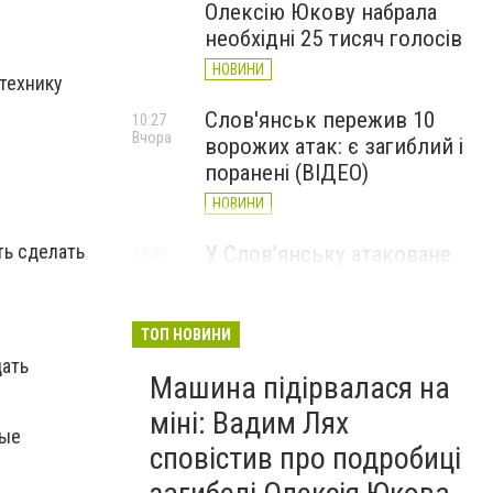
Олексію Юкову набрала
необхідні 25 тисяч голосів
НОВИНИ
 технику
Слов'янськ пережив 10
10:27
Вчора
ворожих атак: є загиблий і
поранені (ВІДЕО)
НОВИНИ
ть сделать
У Слов’янську атаковане
17:40
7 серпня
перехрестя, п'ятеро
поранених
ТОП НОВИНИ
НОВИНИ
дать
Машина підірвалася на
міні: Вадим Лях
ные
сповістив про подробиці