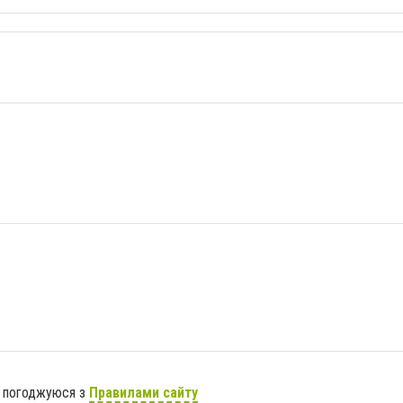
я погоджуюся з
Правилами сайту