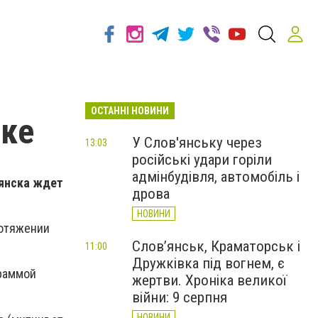
ОСТАННІ НОВИНИ
ске
У Слов'янську через
13:03
російські удари горіли
адмінбудівля, автомобіль і
вянска ждет
дрова
НОВИНИ
ротяжении
Слов’янськ, Краматорськ і
11:00
Дружківка під вогнем, є
граммой
жертви. Хроніка великої
війни: 9 серпня
НОВИНИ