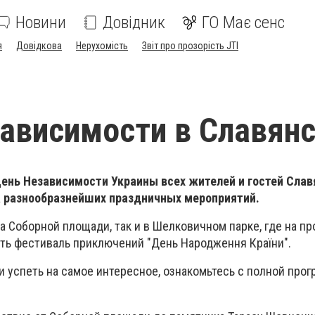
Новини
Довідник
ГО Має сенс
я
Довідкова
Нерухомість
Звіт про прозорість JTI
ависимости в Славян
 День Независимости Украины всех жителей и гостей Сла
 разнообразнейших праздничных мероприятий.
а Соборной площади, так и в Шелковичном парке, где на п
ить фестиваль приключений "День Народження Країни".
и успеть на самое интересное, ознакомьтесь с полной про