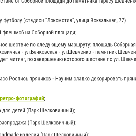
ствие от Соборной площади до памятника Тарасу Шевченко
у футболу (стадион "Локомотив", улица Вокзальная, 77)
й флешмоб на Соборной площади;
ное шествие по следующему маршруту: площадь Соборная
ковичная - ул.Банковская - ул.Шевченко - памятник Шевчен
дет митинг, по завершению которого шествие по ул. Шевч
асс Роспись пряников - Научим сладко декорировать прян
 ретро-фотографий
;
а для детей (Парк Шелковичный);
распродажа (Парк Шелковичный);
andmade изделий (Парк Шелковичный);