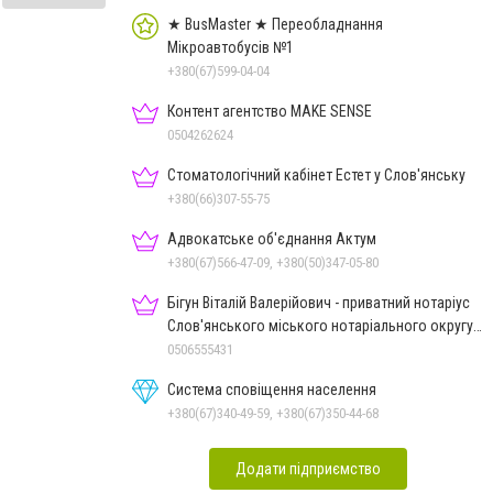
★ BusMaster ★ Переобладнання
Мікроавтобусів №1
+380(67)599-04-04
Контент агентство MAKE SENSE
0504262624
Стоматологічний кабінет Естет у Слов'янську
+380(66)307-55-75
Адвокатське об'єднання Актум
+380(67)566-47-09, +380(50)347-05-80
Бігун Віталій Валерійович - приватний нотаріус
Слов'янського міського нотаріального округу
Дон.обл.
0506555431
Система сповіщення населення
+380(67)340-49-59, +380(67)350-44-68
Додати підприємство