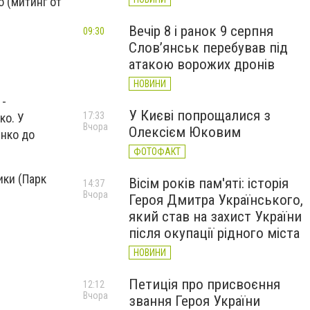
 (митинг от
Вечір 8 і ранок 9 серпня
09:30
Слов’янськ перебував під
атакою ворожих дронів
НОВИНИ
 -
У Києві попрощалися з
17:33
ко. У
Вчора
Олексієм Юковим
енко до
ФОТОФАКТ
ики (Парк
Вісім років пам'яті: історія
14:37
Вчора
Героя Дмитра Українського,
який став на захист України
після окупації рідного міста
НОВИНИ
Петиція про присвоєння
12:12
Вчора
звання Героя України