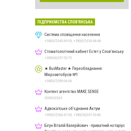
ПІДПРИЄМСТВА СЛОВ'ЯНСЬКА
Система сповіщення населення
+380(67)340-49-59, +380(67)350-44-68
Стоматологічний кабінет Естет у Слов'янську
+380(66)307-55-75
★ BusMaster ★ Переобладнання
Мікроавтобусів №1
+380(67)599-04-04
Контент агентство MAKE SENSE
0504262624
Адвокатське об'єднання Актум
+380(67)566-47-09, +380(50)347-05-80
Бігун Віталій Валерійович - приватний нотаріус