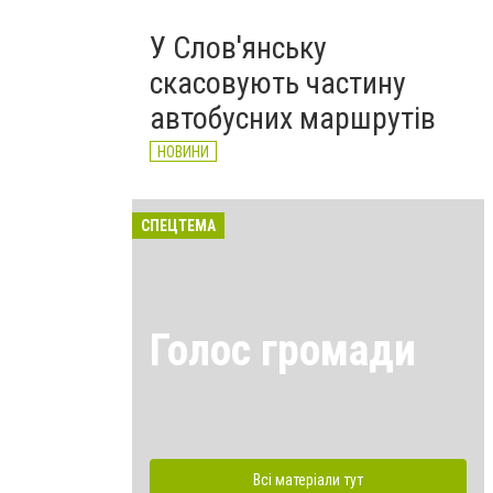
У Слов'янську
скасовують частину
автобусних маршрутів
НОВИНИ
СПЕЦТЕМА
Голос громади
Всі матеріали тут