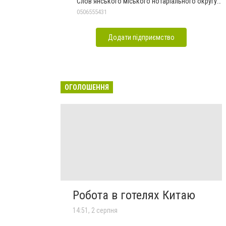
Слов'янського міського нотаріального округу
Дон.обл.
0506555431
Додати підприємство
ОГОЛОШЕННЯ
Робота в готелях Китаю
14:51, 2 серпня