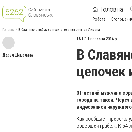
Головна
Робота
Оголошенн
Головна
В Славянске поймали похитителя цепочек из Лимана
15:17, 1 вересня 2016 р.
В Славян
Дарья Шемелина
цепочек 
31-летний мужчина сорв
города на такси. Чере
видеозаписи наружного
Как сообщает пресс-слу
совершён грабёж. К 54-