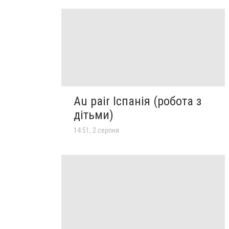
Au pair Іспанія (робота з
дітьми)
14:51, 2 серпня