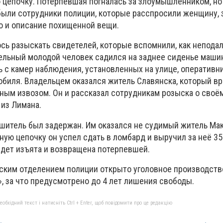
ю цепочку. Потерпевшая погналась за злоумышленником, но
были сотрудники полиции, которые расспросили женщину, 
 и описание похищенной вещи.
сь разыскать свидетелей, которые вспомнили, как неподал
льный молодой человек садился на заднее сиденье маши
 с камер наблюдения, установленных на улице, оперативн
обиля. Владельцем оказался житель Славянска, который вр
ным извозом. Он и рассказал сотрудникам розыска о своё
 из Лимана.
шитель был задержан. Им оказался не судимый житель Ма
ую цепочку он успел сдать в ломбард и выручил за неё 35
дет изъята и возвращена потерпевшей.
ским отделением полиции открыто уголовное производство 
, за что предусмотрено до 4 лет лишения свободы.
бхідний текст і натисніть Ctrl + Enter, щоб повідомити про це редакцію