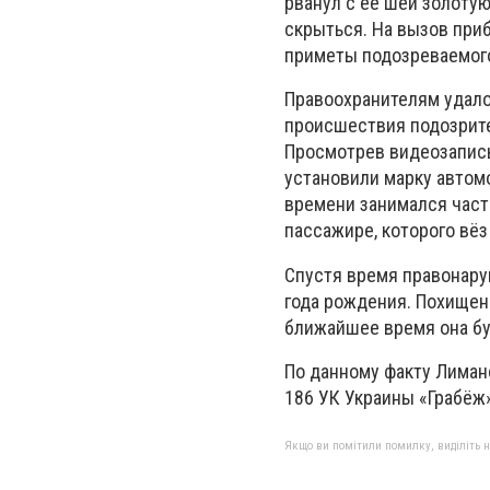
рванул с её шеи золоту
скрыться. На вызов при
приметы подозреваемого
Правоохранителям удало
происшествия подозрите
Просмотрев видеозапись
установили марку автом
времени занимался част
пассажире, которого вёз
Спустя время правонару
года рождения. Похищенн
ближайшее время она бу
По данному факту Лиман
186 УК Украины «Грабёж»
Якщо ви помітили помилку, виділіть нео