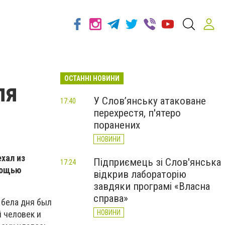
ОСТАННІ НОВИНИ
ля
У Слов’янську атаковане
17:40
перехрестя, п'ятеро
поранених
НОВИНИ
хал из
Підприємець зі Слов'янська
17:24
омощью
відкрив лабораторію
завдяки програмі «Власна
справа»
 бела дня был
НОВИНИ
 человек и