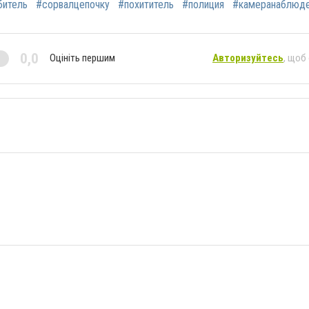
битель
#сорвалцепочку
#похититель
#полиция
#камеранаблюд
0,0
Оцініть першим
Авторизуйтесь
, щоб