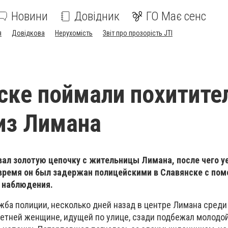
Новини
Довідник
ГО Має сенс
я
Довідкова
Нерухомість
Звіт про прозорість JTI
ске поймали похитите
из Лимана
ал золотую цепочку с жительницы Лимана, после чего уе
з время он был задержан полицейскими в Славянске с п
 наблюдения.
жба полиции, несколько дней назад в центре Лимана среди
летней женщине, идущей по улице, сзади подбежал молодой