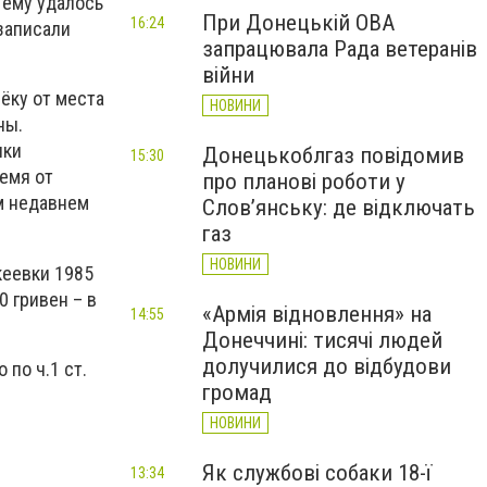
 ему удалось
При Донецькій ОВА
16:24
записали
запрацювала Рада ветеранів
війни
ёку от места
НОВИНИ
ны.
ики
Донецькоблгаз повідомив
15:30
емя от
про планові роботи у
м недавнем
Слов’янську: де відключать
газ
НОВИНИ
кеевки 1985
0 гривен – в
«Армія відновлення» на
14:55
Донеччині: тисячі людей
долучилися до відбудови
по ч.1 ст.
громад
НОВИНИ
Як службові собаки 18-ї
13:34