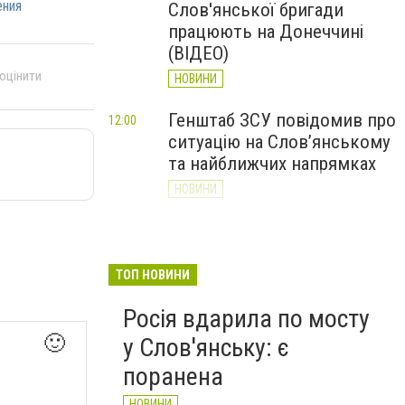
ения
Слов'янської бригади
працюють на Донеччині
(ВІДЕО)
 оцінити
НОВИНИ
Генштаб ЗСУ повідомив про
12:00
ситуацію на Слов’янському
та найближчих напрямках
НОВИНИ
Слов’янськ обстріляли 13
11:18
разів за добу. Хроніка
великої війни: 7 серпня
ТОП НОВИНИ
НОВИНИ
Росія вдарила по мосту
🙂
у Слов'янську: є
поранена
НОВИНИ