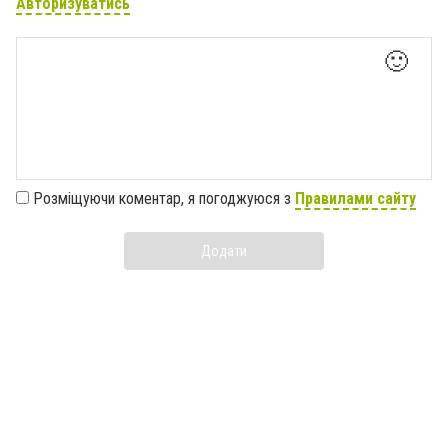
Авторизуватись
🙂
Розміщуючи коментар, я погоджуюся з
Правилами сайту
Додати