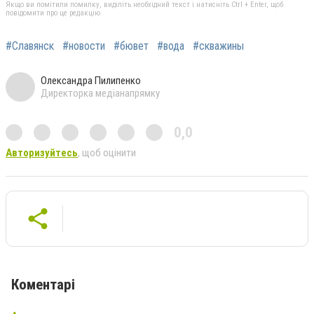
Якщо ви помітили помилку, виділіть необхідний текст і натисніть Ctrl + Enter, щоб
повідомити про це редакцію
#Славянск
#новости
#бювет
#вода
#скважины
Олександра Пилипенко
Директорка медіанапрямку
0,0
Авторизуйтесь
, щоб оцінити
Коментарі