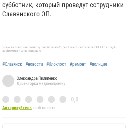
субботник, который проведут сотрудники
Славянского ОП.
Якщо ви помітили помилку, виділіть необхідний текст і натисніть Ctrl + Enter, щоб
повідомити про це редакцію
#Славянск
#новости
#блокпост
#ремонт
#полиция
Олександра Пилипенко
Директорка медіанапрямку
0,0
Авторизуйтесь
, щоб оцінити