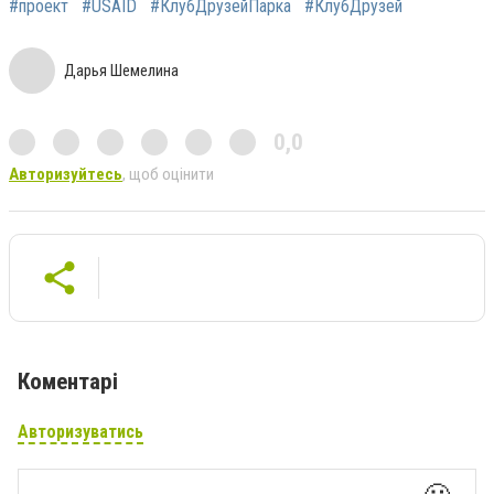
#проект
#USAID
#КлубДрузейПарка
#КлубДрузей
Дарья Шемелина
0,0
Авторизуйтесь
, щоб оцінити
Коментарі
Авторизуватись