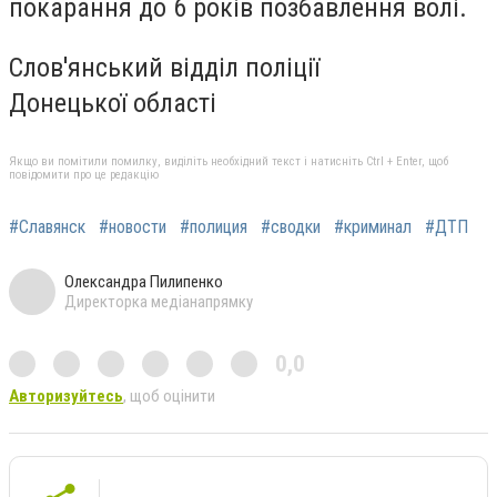
покарання до 6 років позбавлення волі.
Слов'янський відділ поліції
Донецької області
Якщо ви помітили помилку, виділіть необхідний текст і натисніть Ctrl + Enter, щоб
повідомити про це редакцію
#Славянск
#новости
#полиция
#сводки
#криминал
#ДТП
Олександра Пилипенко
Директорка медіанапрямку
0,0
Авторизуйтесь
, щоб оцінити