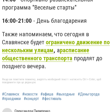
программа "Веселые старты"
16:00-21:00
- День благодарения
Также напоминаем, что сегодня в
Славянске будет
ограничено движение по
нескольким улицам
,
а
расписание
общественного транспорта
продлят до
позднего вечера.
Якщо ви помітили помилку, виділіть необхідний текст і натисніть Ctrl + Enter, щоб
повідомити про це редакцію
#Славянск
#новости
#афиша
#выходные
#Деньгорода
#праздники
#концерт
#фестиваль
Олександра Пилипенко