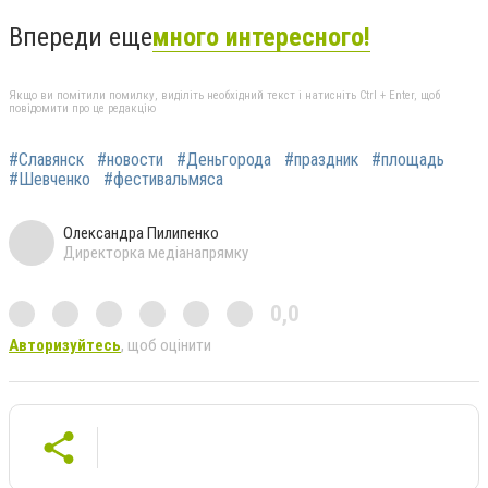
Впереди еще
много интересного!
Якщо ви помітили помилку, виділіть необхідний текст і натисніть Ctrl + Enter, щоб
повідомити про це редакцію
#Славянск
#новости
#Деньгорода
#праздник
#площадь
#Шевченко
#фестивальмяса
Олександра Пилипенко
Директорка медіанапрямку
0,0
Авторизуйтесь
, щоб оцінити