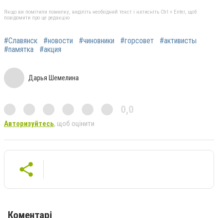
Якщо ви помітили помилку, виділіть необхідний текст і натисніть Ctrl + Enter, щоб
повідомити про це редакцію
#Славянск
#новости
#чиновники
#горсовет
#активисты
#памятка
#акция
Дарья Шемелина
0,0
Авторизуйтесь
, щоб оцінити
Коментарі