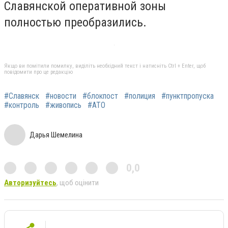
Славянской оперативной зоны
полностью преобразились.
Якщо ви помітили помилку, виділіть необхідний текст і натисніть Ctrl + Enter, щоб
повідомити про це редакцію
#Славянск
#новости
#блокпост
#полиция
#пунктпропуска
#контроль
#живопись
#АТО
Дарья Шемелина
0,0
Авторизуйтесь
, щоб оцінити