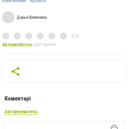
#увеличение
#розыск
Дарья Шемелина
0,0
Авторизуйтесь
, щоб оцінити
Коментарі
Авторизуватись
🙂