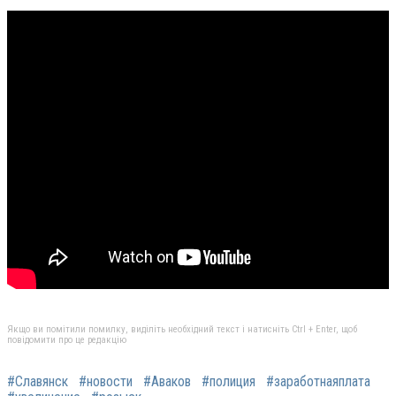
Якщо ви помітили помилку, виділіть необхідний текст і натисніть Ctrl + Enter, щоб
повідомити про це редакцію
#Славянск
#новости
#Аваков
#полиция
#заработнаяплата