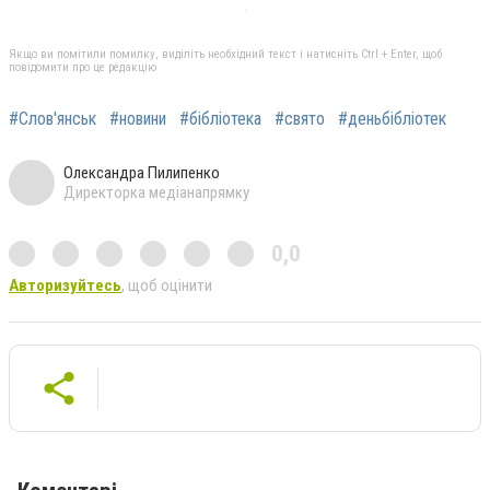
Якщо ви помітили помилку, виділіть необхідний текст і натисніть Ctrl + Enter, щоб
повідомити про це редакцію
#Слов'янськ
#новини
#бібліотека
#свято
#деньбібліотек
Олександра Пилипенко
Директорка медіанапрямку
0,0
Авторизуйтесь
, щоб оцінити