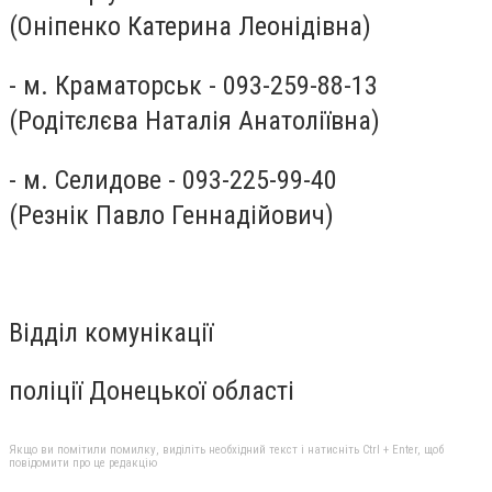
(Оніпенко Катерина Леонідівна)
- м. Краматорськ - 093-259-88-13
(Родітєлєва Наталія Анатоліївна)
- м. Селидове - 093-225-99-40
(Резнік Павло Геннадійович)
Відділ комунікації
поліції Донецької області
Якщо ви помітили помилку, виділіть необхідний текст і натисніть Ctrl + Enter, щоб
повідомити про це редакцію