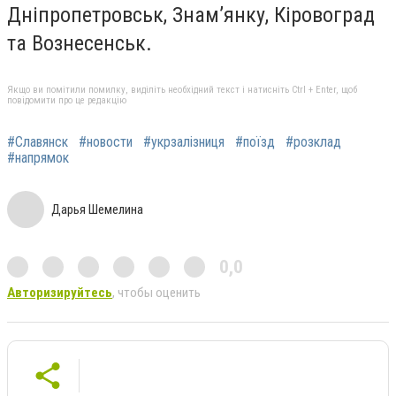
Дніпропетровськ, Знам’янку, Кіровоград
та Вознесенськ.
Якщо ви помітили помилку, виділіть необхідний текст і натисніть Ctrl + Enter, щоб
повідомити про це редакцію
#Славянск
#новости
#укрзалізниця
#поїзд
#розклад
#напрямок
Дарья Шемелина
0,0
Авторизируйтесь
, чтобы оценить