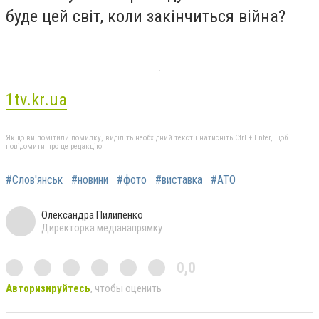
буде цей світ, коли закінчиться війна?
1tv.kr.ua
Якщо ви помітили помилку, виділіть необхідний текст і натисніть Ctrl + Enter, щоб
повідомити про це редакцію
#Слов'янськ
#новини
#фото
#виставка
#АТО
Олександра Пилипенко
Директорка медіанапрямку
0,0
Авторизируйтесь
, чтобы оценить