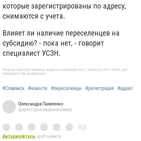
которые зарегистрированы по адресу,
снимаются с учета.
Влияет ли наличие переселенцев на
субсидию? - пока нет, - говорит
специалист УСЗН.
Якщо ви помітили помилку, виділіть необхідний текст і натисніть Ctrl + Enter, щоб
повідомити про це редакцію
#Славянск
#новости
#переселенцы
#регистрация
#адрес
Олександра Пилипенко
Директорка медіанапрямку
0,0
Авторизуйтесь
, щоб оцінити