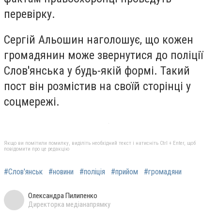
перевірку.
Сергій Альошин наголошує, що кожен
громадянин може звернутися до поліції
Слов'янська у будь-якій формі. Такий
пост він розмістив на своїй сторінці у
соцмережі.
Якщо ви помітили помилку, виділіть необхідний текст і натисніть Ctrl + Enter, щоб
повідомити про це редакцію
#Слов'янськ
#новини
#поліція
#прийом
#громадяни
Олександра Пилипенко
Директорка медіанапрямку