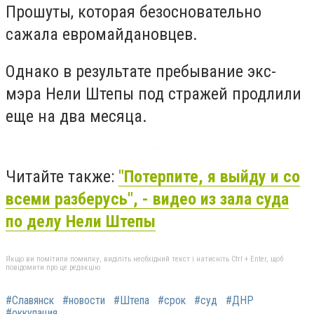
Прошуты, которая безосновательно
сажала евромайдановцев.
Однако в результате пребывание экс-
мэра Нели Штепы под стражей продлили
еще на два месяца.
Читайте также:
"Потерпите, я выйду и со
всеми разберусь", - видео из зала суда
по делу Нели Штепы
Якщо ви помітили помилку, виділіть необхідний текст і натисніть Ctrl + Enter, щоб
повідомити про це редакцію
#Славянск
#новости
#Штепа
#срок
#суд
#ДНР
#оккупация