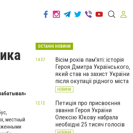
ОСТАННІ НОВИНИ
ника
Вісім років пам'яті: історія
14:37
Героя Дмитра Українського,
який став на захист України
після окупації рідного міста
НОВИНИ
арабатывал»
Петиція про присвоєння
12:12
звання Героя України
ус,
Олексію Юкову набрала
их, местный
необхідні 25 тисяч голосів
руженными
НОВИНИ