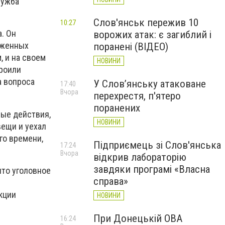
лужба
Слов'янськ пережив 10
10:27
. Он
ворожих атак: є загиблий і
уженных
поранені (ВІДЕО)
, и на своем
НОВИНИ
троили
а вопроса
У Слов’янську атаковане
17:40
Вчора
перехрестя, п'ятеро
поранених
вые действия,
НОВИНИ
вещи и уехал
го времени,
Підприємець зі Слов'янська
17:24
Вчора
відкрив лабораторію
завдяки програмі «Власна
ыто уголовное
справа»
кции
НОВИНИ
При Донецькій ОВА
16:24