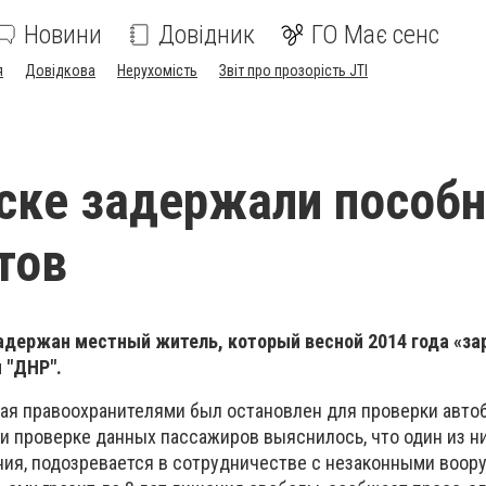
Новини
Довідник
ГО Має сенс
я
Довідкова
Нерухомість
Звіт про прозорість JTI
ске задержали пособ
тов
адержан местный житель, который весной 2014 года «з
 "ДНР".
кая правоохранителями был остановлен для проверки автоб
и проверке данных пассажиров выяснилось, что один из н
ния, подозревается в сотрудничестве с незаконными воо