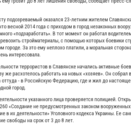
 ему грозит до 8 лет лишения свободы, сообщает пресс-с
ту подозреваемый оказался 23-летним жителем Славянска
что весной 2014 года с приходом в город незаконных воор
ого «подзаработать». В тот момент он работал водителем
еревозить стройматериалы, с помощью которых боевики с
м городе. За это ему неплохо платили, а моральная сторон
чень интересовала.
тельности террористов в Славянске начались активные бое
у же расхотелось работать на новых «хозяев». Он собрал 
а оттуда - в Российскую Федерацию, где и жил до настояще
дной город.
ятельности указанного лица проверяется полицией. Откр
т. 260 «Создание не предусмотренных законом вооруженных
е в их деятельности» Уголовного кодекса Украины. Ее сан
 свободы на срок от 3 до 8 лет.