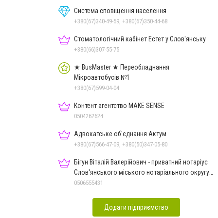
Система сповіщення населення
+380(67)340-49-59, +380(67)350-44-68
Стоматологічний кабінет Естет у Слов'янську
+380(66)307-55-75
★ BusMaster ★ Переобладнання
Мікроавтобусів №1
+380(67)599-04-04
Контент агентство MAKE SENSE
0504262624
Адвокатське об'єднання Актум
+380(67)566-47-09, +380(50)347-05-80
Бігун Віталій Валерійович - приватний нотаріус
Слов'янського міського нотаріального округу
Дон.обл.
0506555431
Додати підприємство