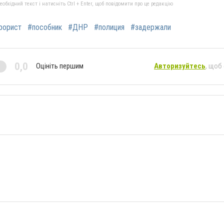
бхідний текст і натисніть Ctrl + Enter, щоб повідомити про це редакцію
рорист
#пособник
#ДНР
#полиция
#задержали
0,0
Оцініть першим
Авторизуйтесь
, щоб