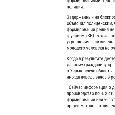
формированиями. Теперь
полиции.
Задержанный на блокпос
объяснил полицейским, 
формирований решил немн
грузовом «ЗИЛе» стал п
укрепления в захваченно
молодого человека не о
Когда в результате дея
данному гражданину сраз
в Харьковскую область, 
иногда наведываясь в ро
Сейчас информация о де
производство по ч. 2 с
формирований или участи
предусматривают лишение