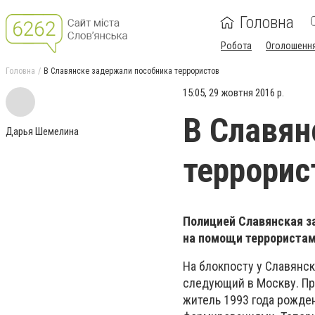
Головна
Робота
Оголошенн
Головна
В Славянске задержали пособника террористов
15:05, 29 жовтня 2016 р.
В Славян
Дарья Шемелина
террорис
Полицией Славянская з
на помощи террористам
На блокпосту у Славянс
следующий в Москву. Пр
житель 1993 года рожде