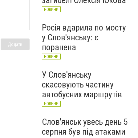
загибелі Олексія Юкова
НОВИНИ
Росія вдарила по мосту
у Слов'янську: є
Додати
поранена
НОВИНИ
У Слов'янську
скасовують частину
автобусних маршрутів
НОВИНИ
Слов'янськ увесь день 5
серпня був під атаками