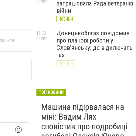
Вчора
запрацювала Рада ветеранів
війни
НОВИНИ
Донецькоблгаз повідомив
15:30
Вчора
про планові роботи у
 оцінити
Слов’янську: де відключать
газ
НОВИНИ
«Армія відновлення» на
14:55
Вчора
Донеччині: тисячі людей
долучилися до відбудови
ТОП НОВИНИ
громад
Машина підірвалася на
НОВИНИ
міні: Вадим Лях
сповістив про подробиці
🙂