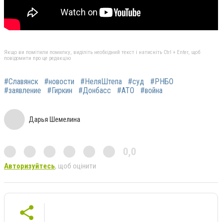
Якщо ви помітили помилку, виділіть необхідний текст і натисніть Ctrl + Enter, щоб
повідомити про це редакцію
#Славянск
#новости
#НеляШтепа
#суд
#РНБО
#заявление
#Гиркин
#Донбасс
#АТО
#война
Дарья Шемелина
0,0
Авторизуйтесь
, щоб оцінити