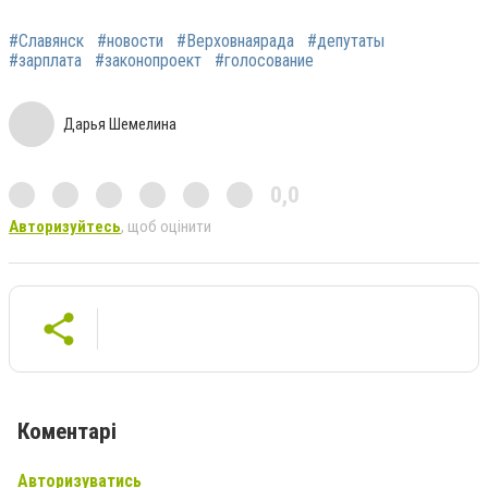
#Славянск
#новости
#Верховнаярада
#депутаты
#зарплата
#законопроект
#голосование
Дарья Шемелина
0,0
Авторизуйтесь
, щоб оцінити
Коментарі
Авторизуватись