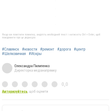
Якщо ви помітили помилку, виділіть необхідний текст і натисніть Ctrl + Enter, щоб
повідомити про це редакцію
#Славянск
#новости
#ремонт
#дорога
#центр
#Шелковичная
#Искры
Олександра Пилипенко
Директорка медіанапрямку
0,0
Авторизуйтесь
, щоб оцінити