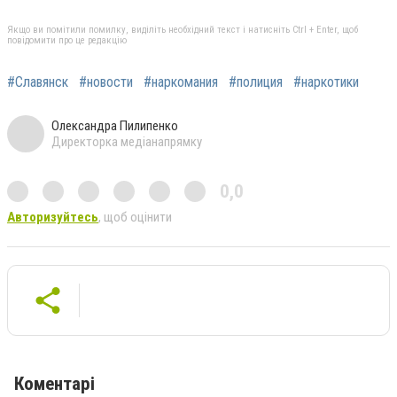
Якщо ви помітили помилку, виділіть необхідний текст і натисніть Ctrl + Enter, щоб
повідомити про це редакцію
#Славянск
#новости
#наркомания
#полиция
#наркотики
Олександра Пилипенко
Директорка медіанапрямку
0,0
Авторизуйтесь
, щоб оцінити
Коментарі