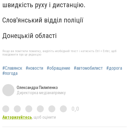
швидкість руху і дистанцію.
Слов'янський відділ поліції
Донецькій області
Якщо ви помітили помилку, виділіть необхідний текст і натисніть Ctrl + Enter, щоб
повідомити про це редакцію
#Славянск
#новости
#обращение
#автомобилист
#дорога
#погода
Олександра Пилипенко
Директорка медіанапрямку
0,0
Авторизуйтесь
, щоб оцінити