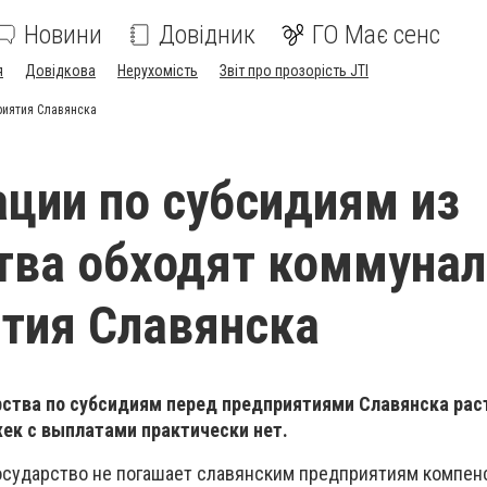
Новини
Довідник
ГО Має сенс
я
Довідкова
Нерухомість
Звіт про прозорість JTI
риятия Славянска
ции по субсидиям из
тва обходят коммуна
тия Славянска
ства по субсидиям перед предприятиями Славянска раст
жек с выплатами практически нет.
осударство не погашает славянским предприятиям компен