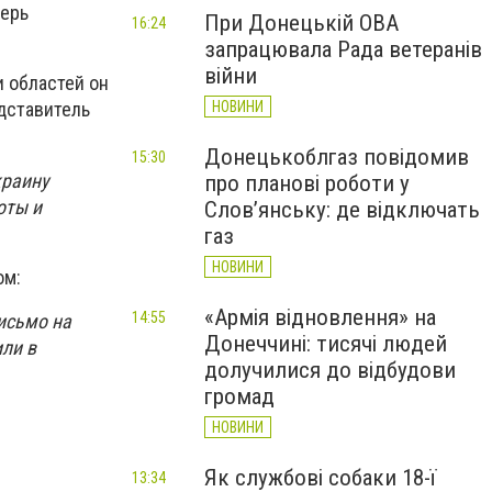
перь
При Донецькій ОВА
16:24
запрацювала Рада ветеранів
війни
и областей он
НОВИНИ
дставитель
Донецькоблгаз повідомив
15:30
краину
про планові роботи у
оты и
Слов’янську: де відключать
газ
НОВИНИ
ом:
«Армія відновлення» на
14:55
исьмо на
Донеччині: тисячі людей
или в
долучилися до відбудови
громад
НОВИНИ
Як службові собаки 18-ї
13:34