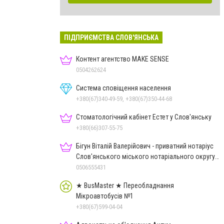
ПІДПРИЄМСТВА СЛОВ'ЯНСЬКА
Контент агентство MAKE SENSE
0504262624
Система сповіщення населення
+380(67)340-49-59, +380(67)350-44-68
Стоматологічний кабінет Естет у Слов'янську
+380(66)307-55-75
Бігун Віталій Валерійович - приватний нотаріус
Слов'янського міського нотаріального округу
Дон.обл.
0506555431
★ BusMaster ★ Переобладнання
Мікроавтобусів №1
+380(67)599-04-04