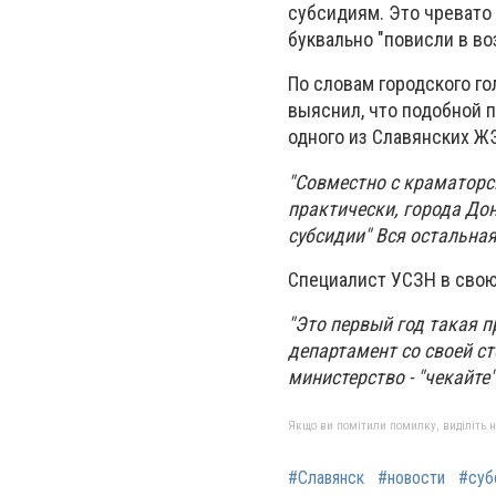
субсидиям. Это чревато
буквально "повисли в воз
По словам городского го
выяснил, что подобной 
одного из Славянских Ж
"Совместно с краматор
практически, города До
субсидии" Вся остальная
Специалист УСЗН в сво
"Это первый год такая п
департамент со своей ст
министерство - "чекайте"
Якщо ви помітили помилку, виділіть нео
#Славянск
#новости
#суб