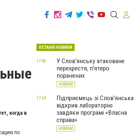
ОСТАННІ НОВИНИ
У Слов’янську атаковане
17:40
перехрестя, п'ятеро
льные
поранених
НОВИНИ
Підприємець зі Слов'янська
17:24
відкрив лабораторію
завдяки програмі «Власна
ет, когда в
справа»
НОВИНИ
сацию по