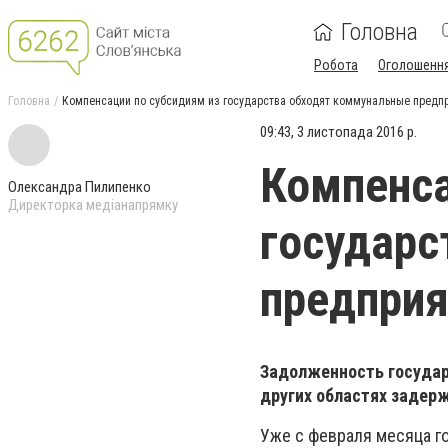
Головна
Робота
Оголошенн
Головна
Компенсации по субсидиям из государства обходят коммунальные предп
09:43, 3 листопада 2016 р.
Компенса
Олександра Пилипенко
Директорка медіанапрямку
государс
предприя
Задолженность государ
других областях задер
Уже с февраля месяца г