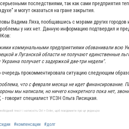
 серьезными последствиями, так как сами предприятия те
духе" и могут оказаться на гране закрытия.
ловы Вадима Ляха, пообщавшись с мэрами других городов 
проблемы у них нет. Данную информацию подтвердил и пре
ЭКов:
скими коммунальными предприятиями обзванивали всю У
нецкой и Луганской области не получают единственные льг
 Украина получает с задержкой две-три недели".
ю очередь прокомментировала ситуацию следующим образ
роблема, что с февраля месяца не идет финансирование. П
ороны мы написали, но ничего конкретного пока нет, звон
, - говорит специалист УСЗН Ольга Лисицкая.
бхідний текст і натисніть Ctrl + Enter, щоб повідомити про це редакцію
сидии
#компенсации
#долг