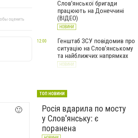
Слов'янської бригади
працюють на Донеччині
(ВІДЕО)
тобы оценить
НОВИНИ
Генштаб ЗСУ повідомив про
12:00
ситуацію на Слов’янському
та найближчих напрямках
НОВИНИ
Слов’янськ обстріляли 13
11:18
разів за добу. Хроніка
великої війни: 7 серпня
ТОП НОВИНИ
НОВИНИ
Росія вдарила по мосту
🙂
у Слов'янську: є
поранена
НОВИНИ