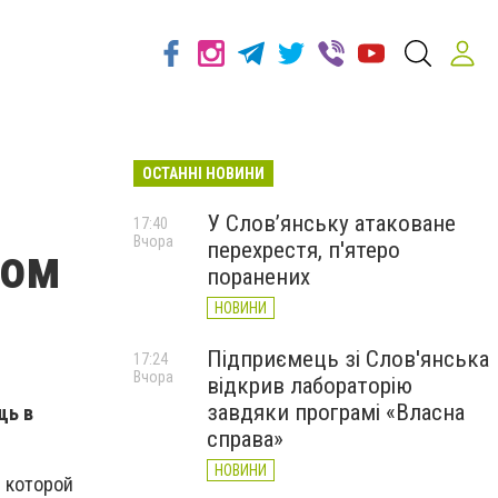
ОСТАННІ НОВИНИ
У Слов’янську атаковане
17:40
Вчора
перехрестя, п'ятеро
ком
поранених
НОВИНИ
Підприємець зі Слов'янська
17:24
Вчора
відкрив лабораторію
завдяки програмі «Власна
щь в
справа»
НОВИНИ
в которой