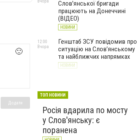
Вчора
Слов'янської бригади
працюють на Донеччині
(ВІДЕО)
НОВИНИ
Генштаб ЗСУ повідомив про
12:00
Вчора
ситуацію на Слов’янському
🙂
та найближчих напрямках
НОВИНИ
Слов’янськ обстріляли 13
11:18
Вчора
разів за добу. Хроніка
великої війни: 7 серпня
ТОП НОВИНИ
Додати
НОВИНИ
Росія вдарила по мосту
у Слов'янську: є
поранена
НОВИНИ