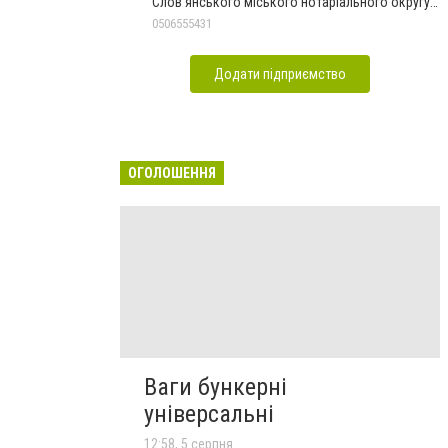
Слов'янського міського нотаріального округу
Дон.обл.
0506555431
Додати підприємство
ОГОЛОШЕННЯ
Ваги бункерні
універсальні
12:58, 5 серпня