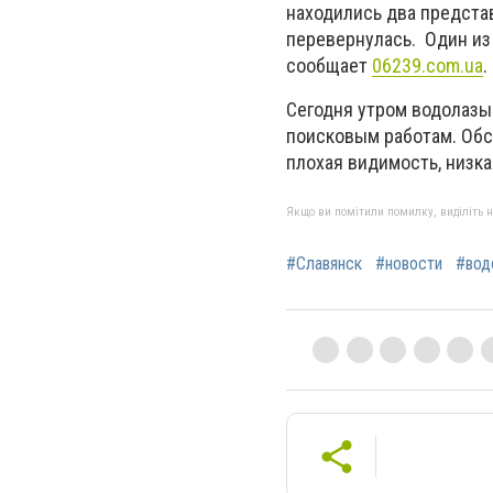
находились два предста
перевернулась. Один из 
сообщает
06239.com.ua
.
Сегодня утром водолазы 
поисковым работам. Обс
плохая видимость, низка
Якщо ви помітили помилку, виділіть нео
#Славянск
#новости
#вод