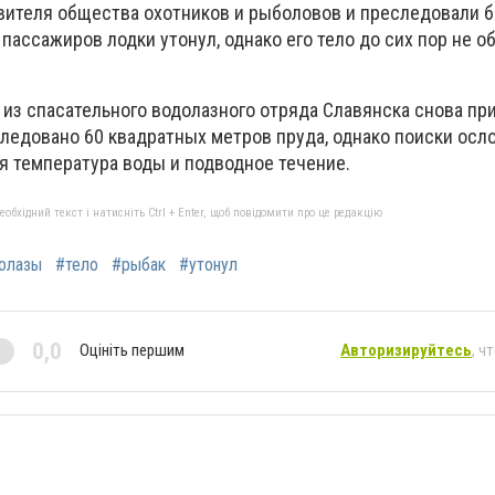
вителя общества охотников и рыболовов и преследовали б
пассажиров лодки утонул, однако его тело до сих пор не об
из спасательного водолазного отряда Славянска снова пр
ледовано 60 квадратных метров пруда, однако поиски осл
я температура воды и подводное течение.
бхідний текст і натисніть Ctrl + Enter, щоб повідомити про це редакцію
олазы
#тело
#рыбак
#утонул
0,0
Оцініть першим
Авторизируйтесь
, ч