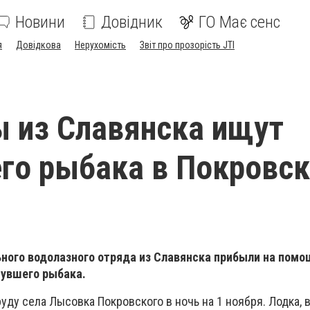
Новини
Довідник
ГО Має сенс
я
Довідкова
Нерухомість
Звіт про прозорість JTI
 из Славянска ищут
го рыбака в Покровс
ного водолазного отряда из Славянска прибыли на помо
нувшего рыбака.
уду села Лысовка Покровского в ночь на 1 ноября. Лодка, 