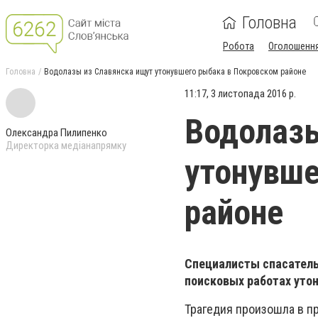
Головна
Робота
Оголошенн
Головна
Водолазы из Славянска ищут утонувшего рыбака в Покровском районе
11:17, 3 листопада 2016 р.
Водолазы
Олександра Пилипенко
Директорка медіанапрямку
утонувше
районе
Специалисты спасатель
поисковых работах уто
Трагедия произошла в пр