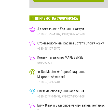
ПІДПРИЄМСТВА СЛОВ'ЯНСЬКА
Адвокатське об'єднання Актум
+380(67)566-47-09, +380(50)347-05-80
Стоматологічний кабінет Естет у Слов'янську
+380(66)307-55-75
Контент агентство MAKE SENSE
0504262624
★ BusMaster ★ Переобладнання
Мікроавтобусів №1
+380(67)599-04-04
Система сповіщення населення
+380(67)340-49-59, +380(67)350-44-68
Бігун Віталій Валерійович - приватний нотаріус