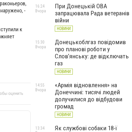
раконьеров,
При Донецькій ОВА
16:24
наружено, -
Вчора
запрацювала Рада ветеранів
війни
НОВИНИ
иступили к
ожняет
Донецькоблгаз повідомив
15:30
Вчора
про планові роботи у
Слов’янську: де відключать
газ
НОВИНИ
«Армія відновлення» на
14:55
Вчора
Донеччині: тисячі людей
тобы оценить
долучилися до відбудови
громад
НОВИНИ
Як службові собаки 18-ї
13:34