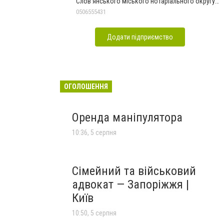
Слов'янського міського нотаріального округу
Дон.обл.
0506555431
Додати підприємство
ОГОЛОШЕННЯ
Оренда маніпулятора
10:36, 5 серпня
Сімейний та військовий
адвокат — Запоріжжя |
Київ
10:50, 5 серпня