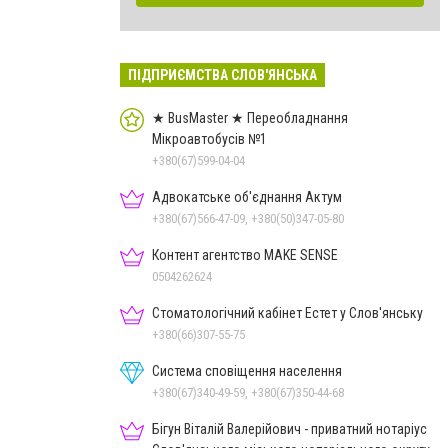
ПІДПРИЄМСТВА СЛОВ'ЯНСЬКА
★ BusMaster ★ Переобладнання
Мікроавтобусів №1
+380(67)599-04-04
Адвокатське об'єднання Актум
+380(67)566-47-09, +380(50)347-05-80
Контент агентство MAKE SENSE
0504262624
Стоматологічний кабінет Естет у Слов'янську
+380(66)307-55-75
Система сповіщення населення
+380(67)340-49-59, +380(67)350-44-68
Бігун Віталій Валерійович - приватний нотаріус