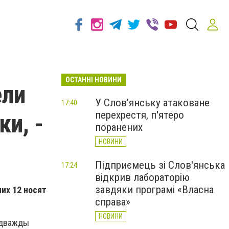
ОСТАННІ НОВИНИ
ели
У Слов’янську атаковане
17:40
перехрестя, п'ятеро
ки, -
поранених
НОВИНИ
Підприємець зі Слов'янська
17:24
відкрив лабораторію
завдяки програмі «Власна
их 12 носят
справа»
НОВИНИ
 дважды