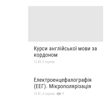
Курси англійської мови за
кордоном
12:43, 3 серпня
Електроенцефалографія
(ЕЕГ). Мікрополярізація
9
10:41, 5 серпня