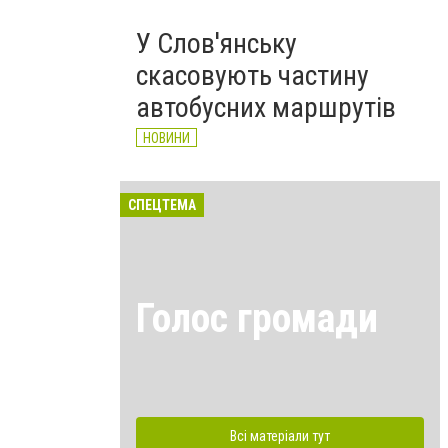
У Слов'янську
скасовують частину
автобусних маршрутів
НОВИНИ
СПЕЦТЕМА
Голос громади
Всі матеріали тут