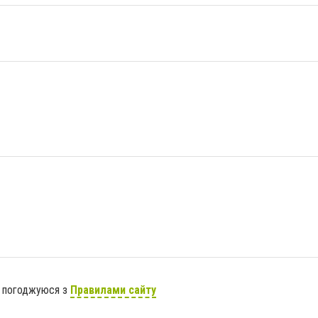
я погоджуюся з
Правилами сайту