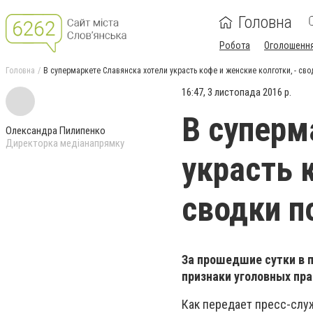
Головна
Робота
Оголошенн
Головна
В супермаркете Славянска хотели украсть кофе и женские колготки, - св
16:47, 3 листопада 2016 р.
В суперм
Олександра Пилипенко
Директорка медіанапрямку
украсть 
сводки п
За прошедшие сутки в п
признаки уголовных пр
Как передает пресс-слу