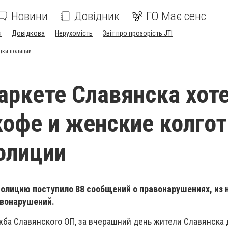
Новини
Довідник
ГО Має сенс
я
Довідкова
Нерухомість
Звіт про прозорість JTI
одки полиции
аркете Славянска хот
кофе и женские колгот
олиции
олицию поступило 88 сообщений о правонарушениях, из н
авонарушений.
жба Славянского ОП, за вчерашний день жители Славянска