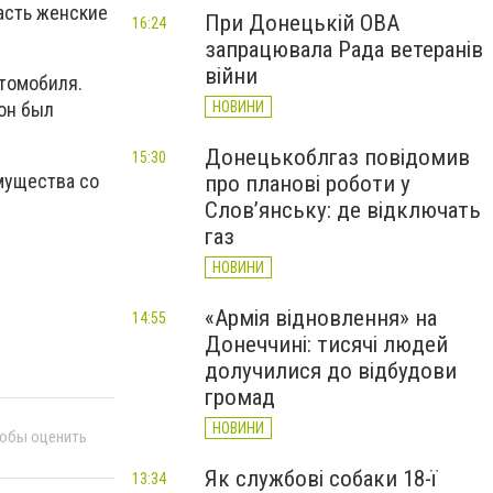
асть женские
При Донецькій ОВА
16:24
запрацювала Рада ветеранів
війни
томобиля.
НОВИНИ
 он был
Донецькоблгаз повідомив
15:30
мущества со
про планові роботи у
Слов’янську: де відключать
газ
НОВИНИ
«Армія відновлення» на
14:55
Донеччині: тисячі людей
долучилися до відбудови
громад
НОВИНИ
тобы оценить
Як службові собаки 18-ї
13:34