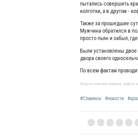
пытались совершить кра
колготки, а в другом - к
Также за прошедшие сут
Мужчина обратился в пол
просто пьян и забыл, гд
Были установлены двое 
двора своего односельч
По всем фактам проводи
Якщо ви помітили помилку, виділіть нео
#Славянск
#новости
#кра