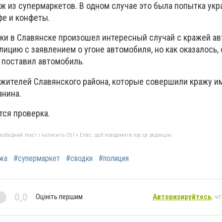
ж из супермаркетов. В одном случае это была попытка укр
офе и конфеты.
ки в Славянске произошел интересный случай с кражей ав
ицию с заявлением о угоне автомобиля, но как оказалось,
е поставил автомобиль.
жителей Славянского района, которые совершили кражу и
анина.
тся проверка.
бхідний текст і натисніть Ctrl + Enter, щоб повідомити про це редакцію
жа
#супермаркет
#сводки
#полиция
0,0
Оцініть першим
Авторизируйтесь
, ч