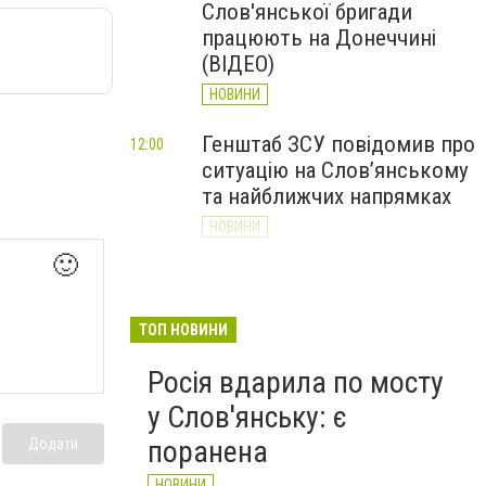
Слов'янської бригади
працюють на Донеччині
(ВІДЕО)
НОВИНИ
Генштаб ЗСУ повідомив про
12:00
ситуацію на Слов’янському
та найближчих напрямках
НОВИНИ
🙂
Слов’янськ обстріляли 13
11:18
разів за добу. Хроніка
великої війни: 7 серпня
ТОП НОВИНИ
НОВИНИ
Росія вдарила по мосту
у Слов'янську: є
поранена
Додати
НОВИНИ