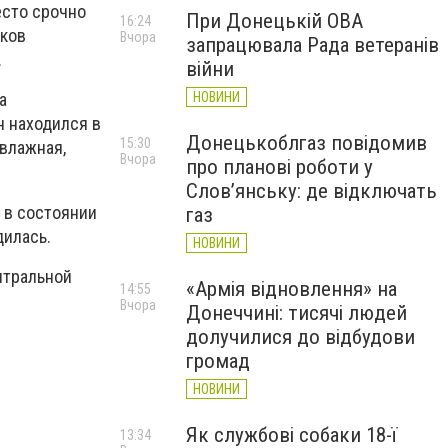
есто срочно
При Донецькій ОВА
16:24
иков
Вчора
запрацювала Рада ветеранів
.
війни
НОВИНИ
а
н находился в
Донецькоблгаз повідомив
15:30
 влажная,
Вчора
про планові роботи у
Слов’янську: де відключать
 в состоянии
газ
дилась.
НОВИНИ
нтральной
«Армія відновлення» на
14:55
Вчора
Донеччині: тисячі людей
долучилися до відбудови
громад
НОВИНИ
Як службові собаки 18-ї
13:34