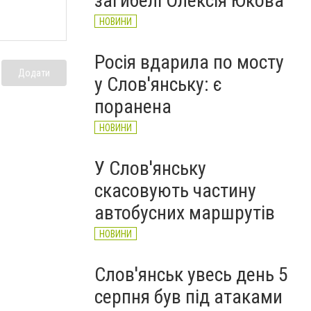
загибелі Олексія Юкова
НОВИНИ
Росія вдарила по мосту
Додати
у Слов'янську: є
поранена
НОВИНИ
У Слов'янську
скасовують частину
автобусних маршрутів
НОВИНИ
Слов'янськ увесь день 5
серпня був під атаками