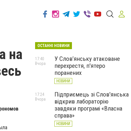
ОСТАННІ НОВИНИ
а на
У Слов’янську атаковане
17:40
Вчора
перехрестя, п'ятеро
весь
поранених
НОВИНИ
Підприємець зі Слов'янська
17:24
Вчора
відкрив лабораторію
завдяки програмі «Власна
трономов
справа»
НОВИНИ
была