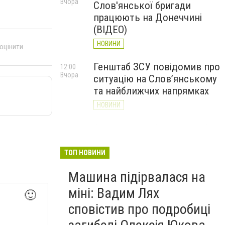
Вчора
Слов'янської бригади
працюють на Донеччині
(ВІДЕО)
НОВИНИ
 оцінити
Генштаб ЗСУ повідомив про
12:00
Вчора
ситуацію на Слов’янському
та найближчих напрямках
НОВИНИ
Слов’янськ обстріляли 13
11:18
Вчора
разів за добу. Хроніка
великої війни: 7 серпня
ТОП НОВИНИ
НОВИНИ
Машина підірвалася на
міні: Вадим Лях
🙂
сповістив про подробиці