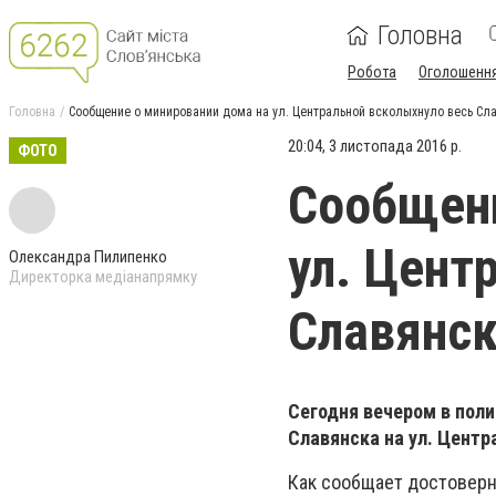
Головна
Робота
Оголошенн
Головна
Сообщение о минировании дома на ул. Центральной всколыхнуло весь Сл
20:04, 3 листопада 2016 р.
ФОТО
Сообщени
ул. Цент
Олександра Пилипенко
Директорка медіанапрямку
Славянс
Сегодня вечером в пол
Славянска на ул. Центр
Как сообщает достоверн