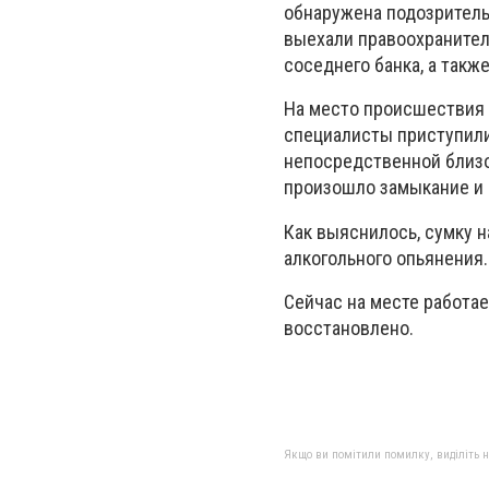
обнаружена подозритель
выехали правоохранител
соседнего банка, а так
На место происшествия 
специалисты приступили 
непосредственной близос
произошло замыкание и 
Как выяснилось, сумку 
алкогольного опьянения
Сейчас на месте работа
восстановлено.
Якщо ви помітили помилку, виділіть нео