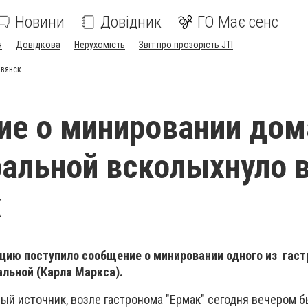
Новини
Довідник
ГО Має сенс
я
Довідкова
Нерухомість
Звіт про прозорість JTI
авянск
е о минировании дом
ральной всколыхнуло 
к
ицию поступило сообщение о минировании одного из гас
альной (Карла Маркса).
ый источник, возле гастронома "Ермак" сегодня вечером 