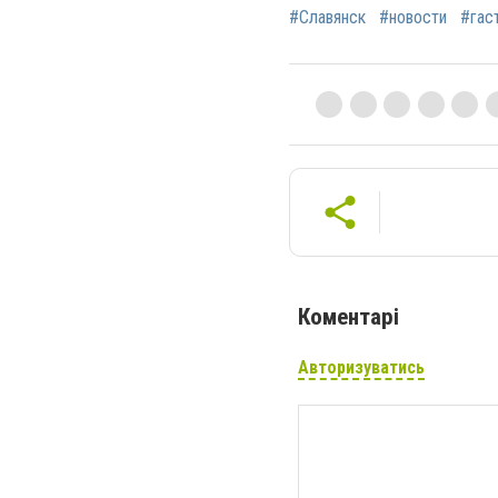
#Славянск
#новости
#гас
Коментарі
Авторизуватись