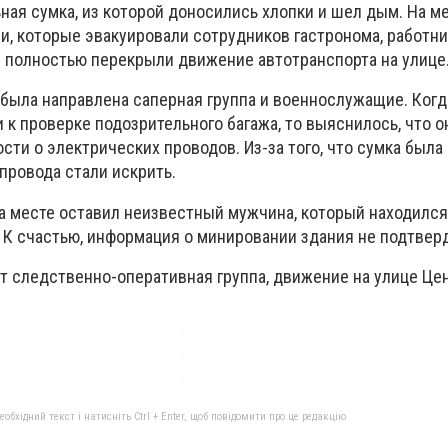
ная сумка, из которой доносились хлопки и шел дым. На м
и, которые эвакуировали сотрудников гастронома, работн
же полностью перекрыли движение автотранспорта на улице
была направлена саперная группа и военнослужащие. Когд
к проверке подозрительного багажа, то выяснилось, что о
ти о электрических проводов. Из-за того, что сумка была
провода стали искрить.
на месте оставил неизвестный мужчина, который находился
. К счастью, информация о минировании здания не подтвер
ет следственно-оперативная группа, движение на улице Це
бхідний текст і натисніть Ctrl + Enter, щоб повідомити про це редакцію