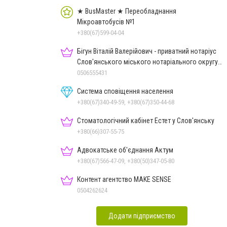
★ BusMaster ★ Переобладнання
Мікроавтобусів №1
+380(67)599-04-04
Бігун Віталій Валерійович - приватний нотаріус
Слов'янського міського нотаріального округу
Дон.обл.
0506555431
Система сповіщення населення
+380(67)340-49-59, +380(67)350-44-68
Стоматологічний кабінет Естет у Слов'янську
+380(66)307-55-75
Адвокатське об'єднання Актум
+380(67)566-47-09, +380(50)347-05-80
Контент агентство MAKE SENSE
0504262624
Додати підприємство