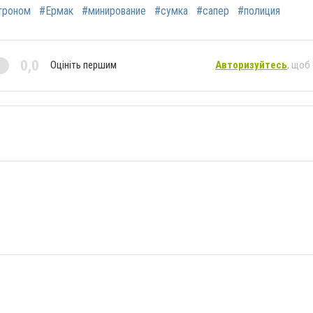
троном
#Ермак
#минирование
#сумка
#сапер
#полиция
0,0
Оцініть першим
Авторизуйтесь
, щоб