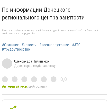
По информации Донецкого
регионального центра занятости
Якщо ви помітили помилку, виділіть необхідний текст і натисніть Ctrl + Enter, щоб
повідомити про це редакцію
#Славянск
#новости
#военнослужащие
#АТО
#трудоутройство
Олександра Пилипенко
Директорка медіанапрямку
0,0
Авторизуйтесь
, щоб оцінити