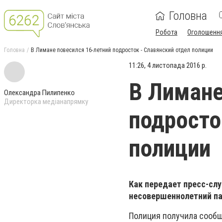
Головна
Робота
Оголошенн
Головна
В Лимане повесился 16-летний подросток - Славянский отдел полиции
11:26, 4 листопада 2016 р.
В Лимане
Олександра Пилипенко
Директорка медіанапрямку
подросто
полиции
Как передает пресс-слу
несовершеннолетний па
Полиция получила сообщ