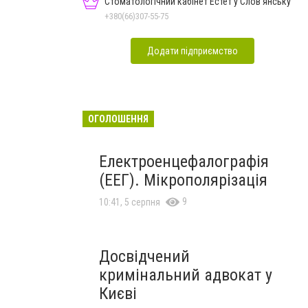
Стоматологічний кабінет Естет у Слов'янську
+380(66)307-55-75
Додати підприємство
ОГОЛОШЕННЯ
Електроенцефалографія
(ЕЕГ). Мікрополярізація
9
10:41, 5 серпня
Досвідчений
кримінальний адвокат у
Києві