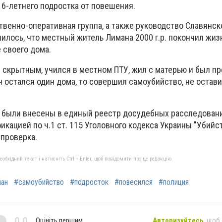
16-летнего подростка от повешения.
твенно-оперативная группа, а также руководство Славянск
илось, что местный житель Лимана 2000 г.р. покончил жиз
 своего дома.
 скрытным, учился в местном ПТУ, жил с матерью и был п
он остался один дома, то совершил самоубийство, не остав
 были внесены в единый реестр досудебных расследован
кацией по ч.1 ст. 115 Уголовного кодекса Украины "Убийст
проверка.
бхідний текст і натисніть Ctrl + Enter, щоб повідомити про це редакцію
ан
#самоубийство
#подросток
#повесился
#полиция
0,0
Оцініть першим
Авторизуйтесь
, щоб