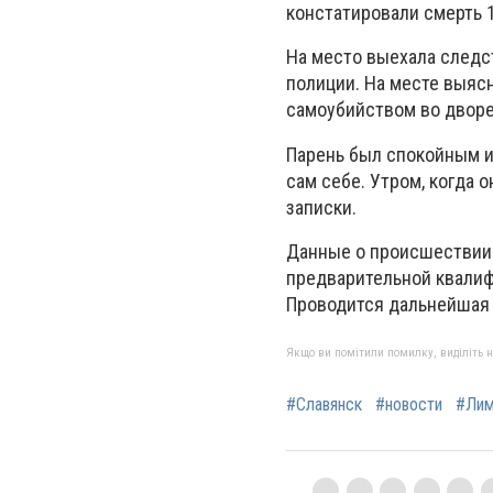
констатировали смерть 
На место выехала следс
полиции. На месте выясн
самоубийством во дворе
Парень был спокойным и
сам себе. Утром, когда 
записки.
Данные о происшествии
предварительной квалифи
Проводится дальнейшая 
Якщо ви помітили помилку, виділіть нео
#Славянск
#новости
#Лим