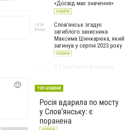
«Досвід має значення»
НОВИНИ
Слов’янськ згадує
14:36
Вчора
загиблого захисника
Максима Шинкарюка, який
загинув у серпні 2023 року
НОВИНИ
У Слов'янській громаді
13:07
Вчора
організували підвіз води:
опубліковано графіки
🙂
ТОП НОВИНИ
НОВИНИ
Росія вдарила по мосту
у Слов'янську: є
поранена
НОВИНИ