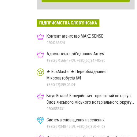
ПІДПРИЄМСТВА СЛОВ'ЯНСЬКА
Контент агентство MAKE SENSE
0504262624
Адвокатське об'єднання Актум
+380(67)566-47-09, +380(50)347-05-80
★ BusMaster ★ Переобладнання
Мікроавтобусів №1
+380(67)599-04-04
Бігун Віталій Валерійович - приватний нотаріус
Слов'янського міського нотаріального округу
Дон.обл.
0506555431
Система сповіщення населення
+380(67)340-49-59, +380(67)350-44-68