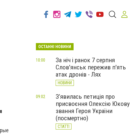
ОСТАННІ НОВИНИ
За ніч і ранок 7 серпня
10:00
Слов'янськ пережив п'ять
атак дронів - Лях
НОВИНИ
З’явилась петиція про
09:02
присвоєння Олексію Юкову
звання Героя України
я
(посмертно)
СТАТТІ
орые