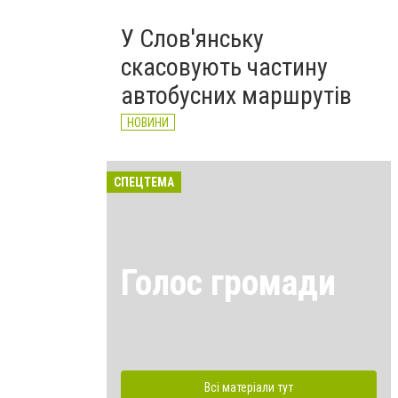
У Слов'янську
скасовують частину
автобусних маршрутів
НОВИНИ
СПЕЦТЕМА
Голос громади
Всі матеріали тут