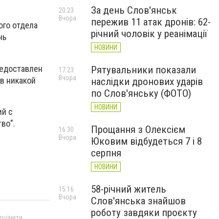
За день Слов'янськ
20:23
Вчора
пережив 11 атак дронів: 62-
ого отдела
річний чоловік у реанімації
нь
НОВИНИ
редоставлен
Рятувальники показали
17:23
Вчора
ив никакой
наслідки дронових ударів
по Слов'янську (ФОТО)
НОВИНИ
ий с
во".
Прощання з Олексієм
16:30
Вчора
Юковим відбудеться 7 і 8
серпня
НОВИНИ
58-річний житель
15:16
Вчора
Слов'янська знайшов
роботу завдяки проєкту
 оцінити